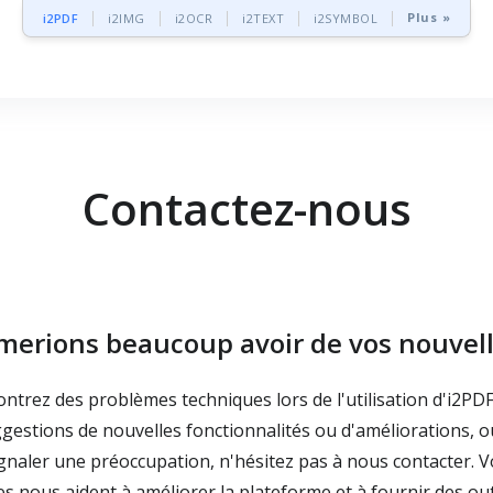
Plus »
i2PDF
i2IMG
i2OCR
i2TEXT
i2SYMBOL
Contactez-nous
merions beaucoup avoir de vos nouvell
ontrez des problèmes techniques lors de l'utilisation d'i2PDF
gestions de nouvelles fonctionnalités ou d'améliorations, o
gnaler une préoccupation, n'hésitez pas à nous contacter. V
 nous aident à améliorer la plateforme et à fournir des out