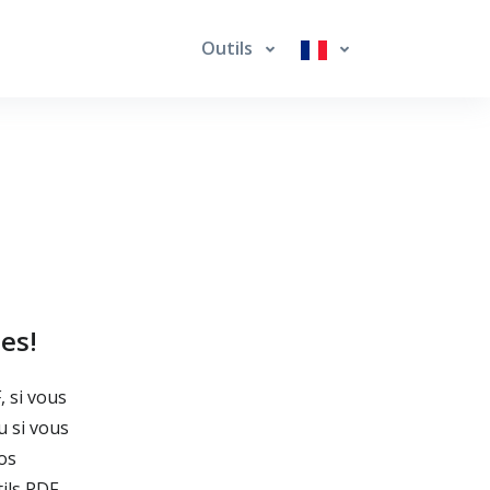
Outils
es!
, si vous
u si vous
os
ils PDF