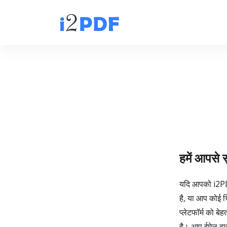
हमें आपसे
यदि आपको i2PDF
है, या आप कोई चि
प्लेटफॉर्म को ब
है। आप ईमेल द्व