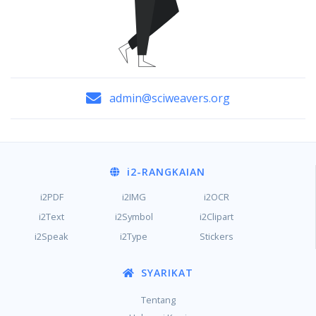
admin@sciweavers.org
i2
-RANGKAIAN
i2PDF
i2IMG
i2OCR
i2Text
i2Symbol
i2Clipart
i2Speak
i2Type
Stickers
SYARIKAT
Tentang