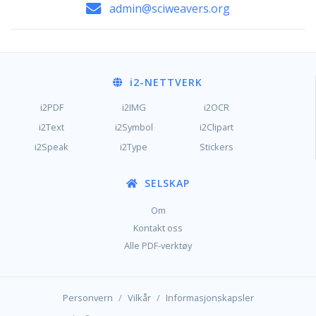
admin@sciweavers.org
i2
-NETTVERK
i2PDF
i2IMG
i2OCR
i2Text
i2Symbol
i2Clipart
i2Speak
i2Type
Stickers
SELSKAP
Om
Kontakt oss
Alle PDF-verktøy
/
/
Personvern
Vilkår
Informasjonskapsler