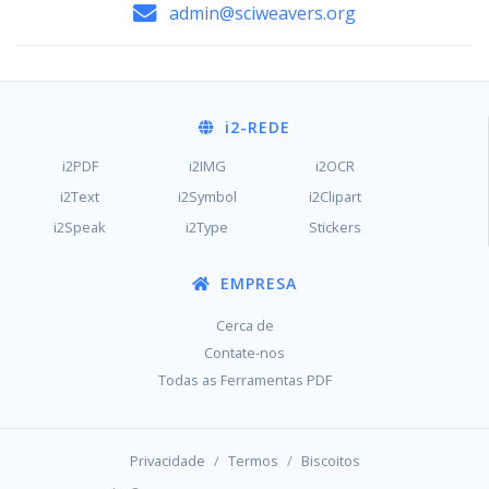
admin@sciweavers.org
i2
-REDE
i2PDF
i2IMG
i2OCR
i2Text
i2Symbol
i2Clipart
i2Speak
i2Type
Stickers
EMPRESA
Cerca de
Contate-nos
Todas as Ferramentas PDF
/
/
Privacidade
Termos
Biscoitos