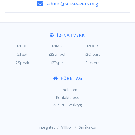
admin@sciweavers.org
i2
-NÄTVERK
i2PDF
i2IMG
i2OCR
i2Text
i2Symbol
i2Clipart
i2Speak
i2Type
Stickers
FÖRETAG
Handla om
Kontakta oss
Alla PDF-verktyg
/
/
Integritet
Villkor
Småkakor