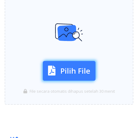
Pilih File
File secara otomatis dihapus setelah 30 menit