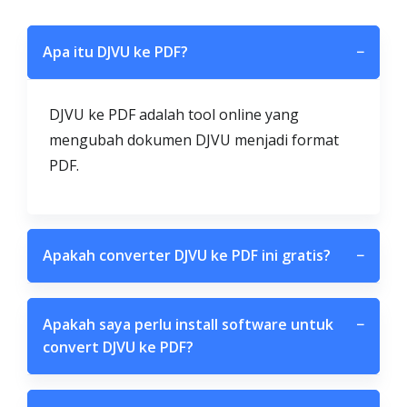
Apa itu DJVU ke PDF?
−
DJVU ke PDF adalah tool online yang
mengubah dokumen DJVU menjadi format
PDF.
Apakah converter DJVU ke PDF ini gratis?
−
Apakah saya perlu install software untuk
−
convert DJVU ke PDF?