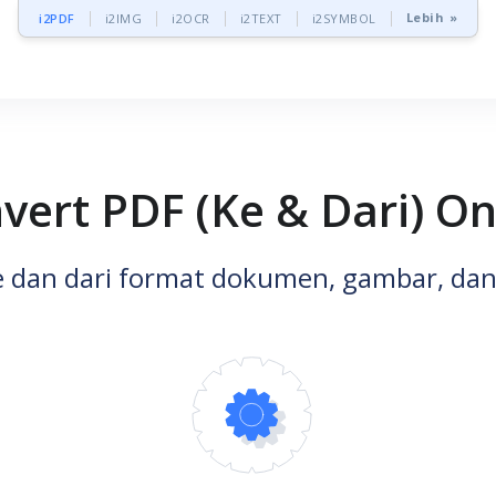
Lebih »
i2PDF
i2IMG
i2OCR
i2TEXT
i2SYMBOL
vert PDF (Ke & Dari) On
 dan dari format dokumen, gambar, dan