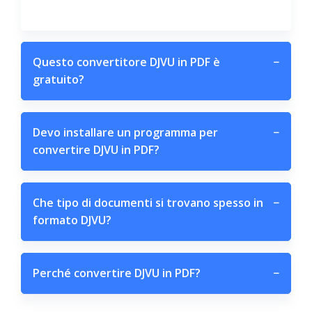
Questo convertitore DJVU in PDF è
−
gratuito?
Devo installare un programma per
−
convertire DJVU in PDF?
Che tipo di documenti si trovano spesso in
−
formato DJVU?
Perché convertire DJVU in PDF?
−