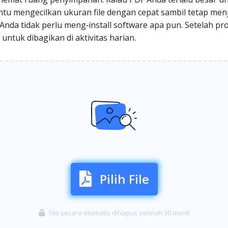
antu mengecilkan ukuran file dengan cepat sambil tetap men
 Anda tidak perlu meng‑install software apa pun. Setelah p
 untuk dibagikan di aktivitas harian.
Pilih File
File secara otomatis dihapus setelah 30 menit