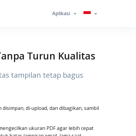
Aplikasi
Tanpa Turun Kualitas
itas tampilan tetap bagus
disimpan, di‑upload, dan dibagikan, sambil
engecilkan ukuran PDF agar lebih cepat
tuk batas lampiran email, lama saat