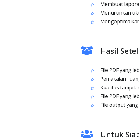
Membuat laporan 
Menurunkan ukura
Mengoptimalkan 
Hasil Sete
File PDF yang leb
Pemakaian ruang 
Kualitas tampila
File PDF yang leb
File output yang
Untuk Sia