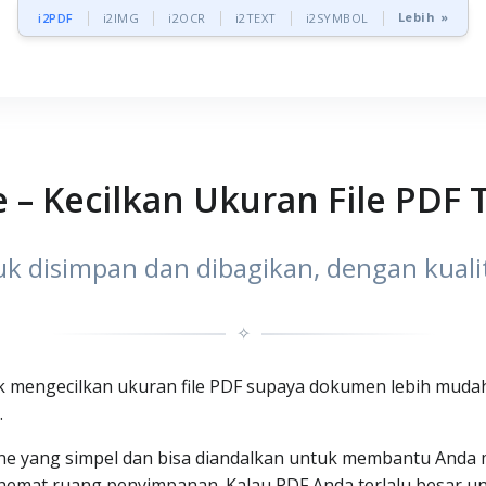
Lebih »
i2PDF
i2IMG
i2OCR
i2TEXT
i2SYMBOL
– Kecilkan Ukuran File PDF 
tuk disimpan dan dibagikan, dengan kual
✧
k mengecilkan ukuran file PDF supaya dokumen lebih mudah 
.
ne yang simpel dan bisa diandalkan untuk membantu Anda m
h hemat ruang penyimpanan. Kalau PDF Anda terlalu besar un