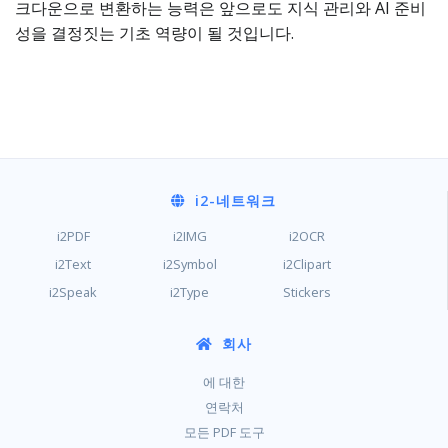
크다운으로 변환하는 능력은 앞으로도 지식 관리와 AI 준비
성을 결정짓는 기초 역량이 될 것입니다.
i2
-네트워크
i2PDF
i2IMG
i2OCR
i2Text
i2Symbol
i2Clipart
i2Speak
i2Type
Stickers
회사
에 대한
연락처
모든 PDF 도구