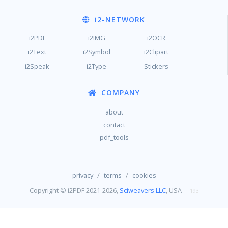
i2
-NETWORK
i2PDF
i2IMG
i2OCR
i2Text
i2Symbol
i2Clipart
i2Speak
i2Type
Stickers
COMPANY
about
contact
pdf_tools
/
/
privacy
terms
cookies
Copyright © i2PDF 2021-2026,
Sciweavers LLC
, USA
193