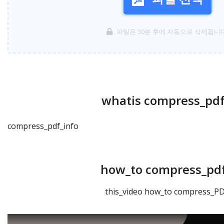
파일은 30분 후에 자동으로 삭제됩니다
whatis compress_pdf
compress_pdf_info
how_to compress_pdf
this_video how_to compress_PD