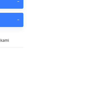
−
−
 kami