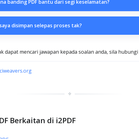
a banding PDF bantu dari segi keselamatan?
aya disimpan selepas proses tak?
dak dapat mencari jawapan kepada soalan anda, sila hubungi
iweavers.org
✧
DF Berkaitan di i2PDF