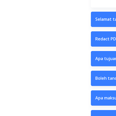
Selamat ta
Redact PD
Apa tujua
Boleh tan
Apa maksu