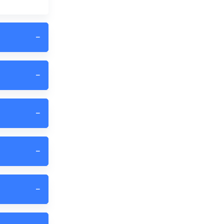
−
−
−
−
−