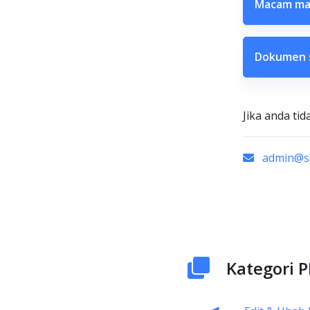
Macam man
Dokumen s
Jika anda ti
admin@sc
Kategori P