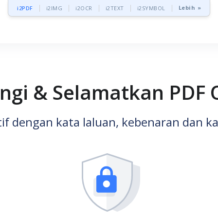
Lebih »
i2PDF
i2IMG
i2OCR
i2TEXT
i2SYMBOL
ngi & Selamatkan PDF 
tif dengan kata laluan, kebenaran dan 