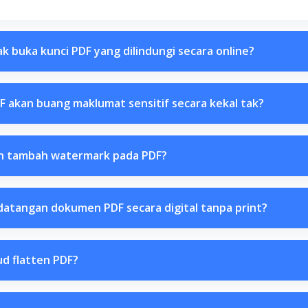
k buka kunci PDF yang dilindungi secara online?
F akan buang maklumat sensitif secara kekal tak?
n tambah watermark pada PDF?
datangan dokumen PDF secara digital tanpa print?
d flatten PDF?