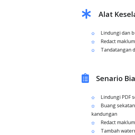
Alat Kese
Lindungi dan b
Redact makluma
Tandatangan di
Senario Bi
Lindungi PDF se
Buang sekatan k
kandungan
Redact maklumat
Tambah waterma