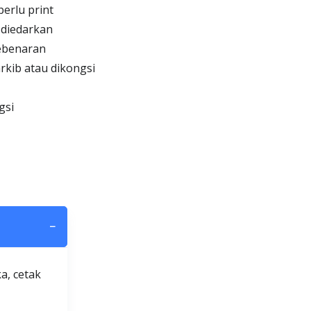
erlu print
 diedarkan
kebenaran
kib atau dikongsi
gsi
−
a, cetak