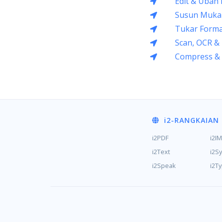
Edit & Ubah
Susun Muka 
Tukar Forma
Scan, OCR &
Compress &
i2
-RANGKAIAN
i2PDF
i2I
i2Text
i2S
i2Speak
i2T