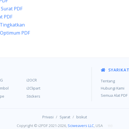
 PDF
Surat PDF
t PDF
 Tingkatkan
 Optimum PDF
SYARIKA
MG
i2OCR
Tentang
ymbol
i2Clipart
Hubungi Kami
Semua Alat PDF
ype
Stickers
/
/
Privasi
Syarat
biskut
Copyright © i2PDF 2021-2026,
Sciweavers LLC
, USA
193