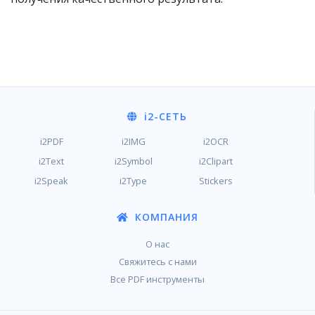
i2
-СЕТЬ
i2PDF
i2IMG
i2OCR
i2Text
i2Symbol
i2Clipart
i2Speak
i2Type
Stickers
КОМПАНИЯ
О нас
Свяжитесь с нами
Все PDF инструменты