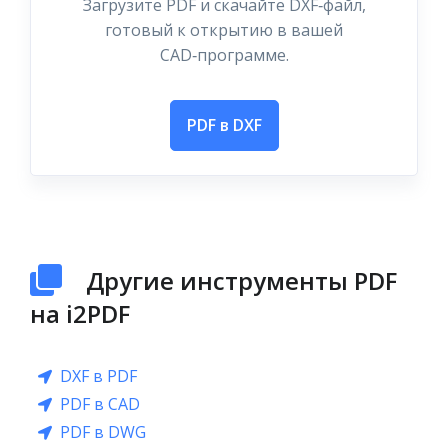
Загрузите PDF и скачайте DXF‑файл,
готовый к открытию в вашей
CAD‑программе.
PDF в DXF
Другие инструменты PDF
на i2PDF
DXF в PDF
PDF в CAD
PDF в DWG