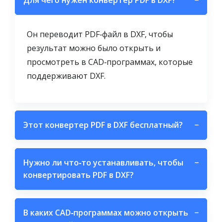
Для чего нужен конвертер PDF в DXF?
−
Он переводит PDF‑файл в DXF, чтобы
результат можно было открыть и
просмотреть в CAD‑программах, которые
поддерживают DXF.
Этот конвертер PDF в DXF бесплатный?
−
Нужно ли что‑то устанавливать, чтобы
−
конвертировать PDF в DXF?
В каких CAD‑программах можно открыть
−