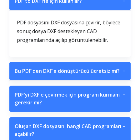
PDF to DXF ne için kullanılır?
−
PDF dosyasını DXF dosyasına çevirir, böylece
sonuç dosya DXF destekleyen CAD
programlarında açılıp görüntülenebilir.
Bu PDF'den DXF'e dönüştürücü ücretsiz mi?
−
PDF'yi DXF'e çevirmek için program kurmam
−
gerekir mi?
Oluşan DXF dosyasını hangi CAD programları
−
açabilir?