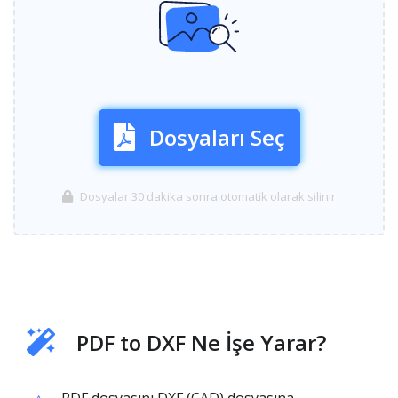
Dosyaları Seç
Dosyalar 30 dakika sonra otomatik olarak silinir
PDF to DXF Ne İşe Yarar?