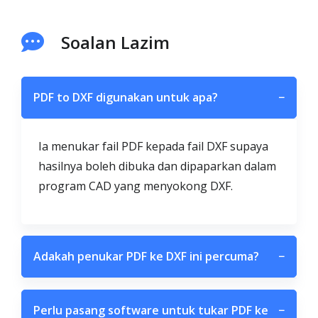
Soalan Lazim
PDF to DXF digunakan untuk apa?
−
Ia menukar fail PDF kepada fail DXF supaya
hasilnya boleh dibuka dan dipaparkan dalam
program CAD yang menyokong DXF.
Adakah penukar PDF ke DXF ini percuma?
−
Perlu pasang software untuk tukar PDF ke
−