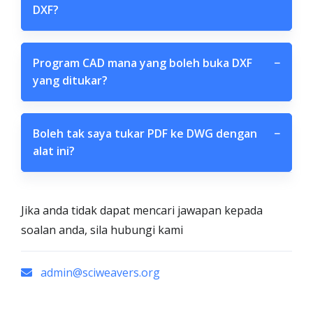
DXF?
Program CAD mana yang boleh buka DXF
−
yang ditukar?
Boleh tak saya tukar PDF ke DWG dengan
−
alat ini?
Jika anda tidak dapat mencari jawapan kepada
soalan anda, sila hubungi kami
admin@sciweavers.org