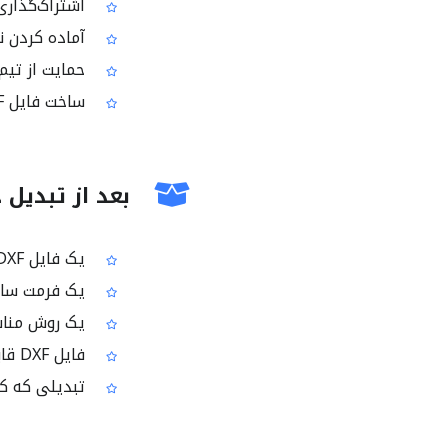
اشتراک‌گذاری یک نقشه PDF به صو
آماده کردن نسخه DXF از یک PDF برای بازبین
حمایت از تیم‌های
ساخت فایل DXF از PDF وقتی در روند کار حتماً به DXF نیاز دارید
بعد از تبدیل 
یک فایل DXF که از روی PDF شما ساخته شده است
یک فرمت سازگار با CAD که می‌توان آن را در برنامه‌
یک روش مناسب‌تر ب
فایل DXF قابل دانلود که آماده استفاده در روندهای کاری رایج CAD است
تبدیلی که کام