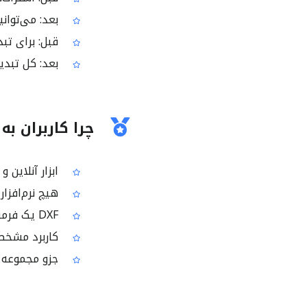
بعد: می‌توانید نقشه
قبل: برای تبد
بعد: کل تبدیل
چرا کاربران به PDF به DXF در i2PDF اعتماد می‌کنند
ابزار آنلاین و رایگان
هیچ نرم‌افزا
DXF یک فرمت تبادل فایل CAD بسیار رایج و پشتیبانی‌شده است
کاربرد مشخص: خروجی گرفت
جزو مجموعه ابزاره