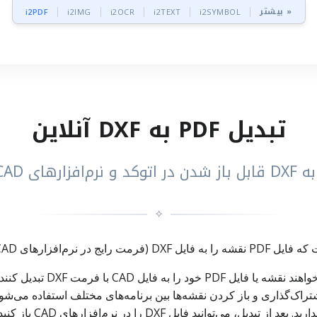
بیشتر »
i2PDF
i2IMG
i2OCR
i2TEXT
i2SYMBOL
تبدیل PDF به DXF آنلاین
✧