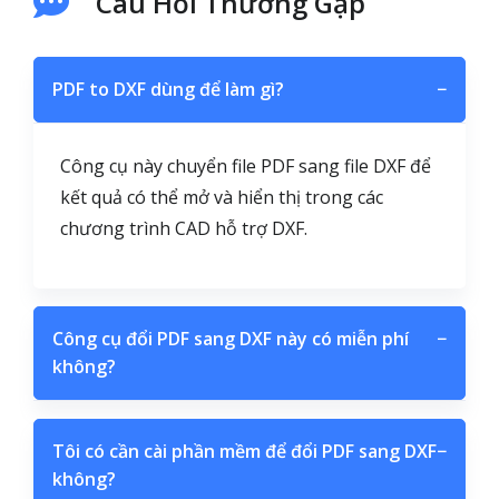
Câu Hỏi Thường Gặp
PDF to DXF dùng để làm gì?
−
Công cụ này chuyển file PDF sang file DXF để
kết quả có thể mở và hiển thị trong các
chương trình CAD hỗ trợ DXF.
Công cụ đổi PDF sang DXF này có miễn phí
−
không?
Tôi có cần cài phần mềm để đổi PDF sang DXF
−
không?