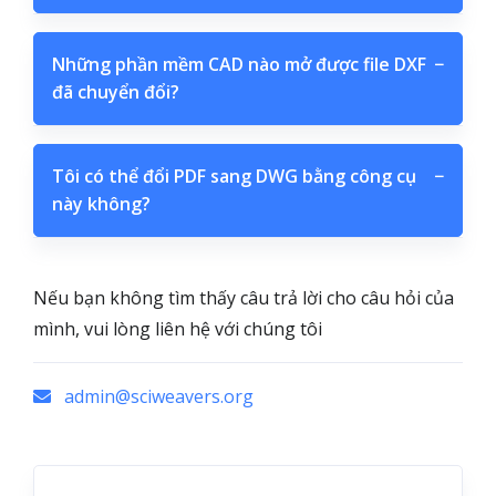
Những phần mềm CAD nào mở được file DXF
−
đã chuyển đổi?
Tôi có thể đổi PDF sang DWG bằng công cụ
−
này không?
Nếu bạn không tìm thấy câu trả lời cho câu hỏi của
mình, vui lòng liên hệ với chúng tôi
admin@sciweavers.org