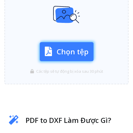
Chọn tệp
Các tệp sẽ tự động bị xóa sau 30 phút
PDF to DXF Làm Được Gì?