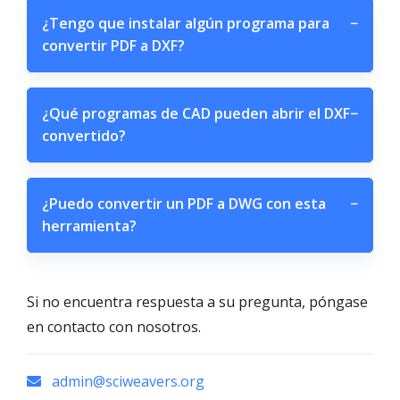
¿Tengo que instalar algún programa para
−
convertir PDF a DXF?
¿Qué programas de CAD pueden abrir el DXF
−
convertido?
¿Puedo convertir un PDF a DWG con esta
−
herramienta?
Si no encuentra respuesta a su pregunta, póngase
en contacto con nosotros.
admin@sciweavers.org