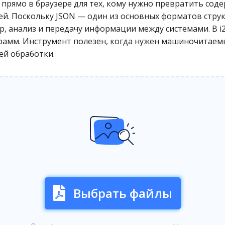
прямо в браузере для тех, кому нужно превратить соде
й. Поскольку JSON — один из основных форматов стру
, анализ и передачу информации между системами. В i2
грамм. Инструмент полезен, когда нужен машиночитаем
ей обработки.
Выбрать файлы