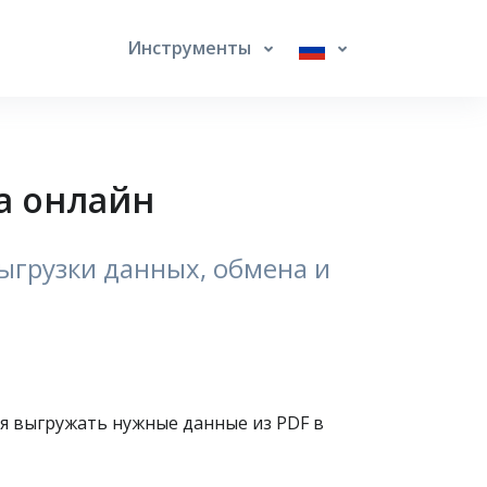
Инструменты
а онлайн
ыгрузки данных, обмена и
ая выгружать нужные данные из PDF в