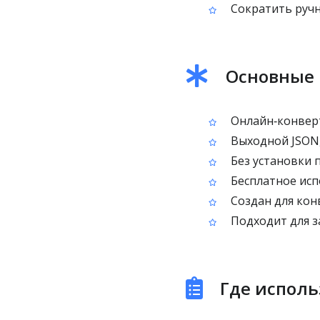
Сократить ручн
Основные 
Онлайн‑конверт
Выходной JSON,
Без установки 
Бесплатное исп
Создан для кон
Подходит для з
Где исполь