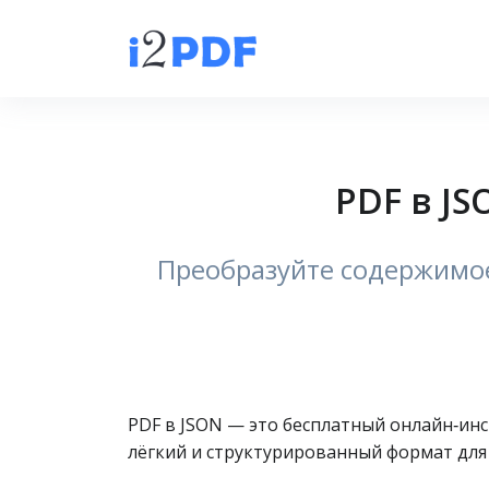
PDF в J
Преобразуйте содержимое
PDF в JSON — это бесплатный онлайн‑ин
лёгкий и структурированный формат для