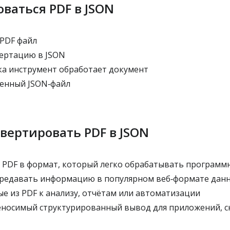
оваться PDF в JSON
 PDF файл
ертацию в JSON
а инструмент обработает документ
енный JSON‑файл
вертировать PDF в JSON
PDF в формат, который легко обрабатывать программ
редавать информацию в популярном веб‑формате дан
е из PDF к анализу, отчётам или автоматизации
носимый структурированный вывод для приложений, с