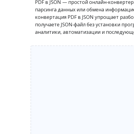
PDF в JSON — простой онлайн‑конвертер 
парсинга данных или обмена информацие
конвертация PDF в JSON упрощает разбор
получаете JSON‑файл без установки про
аналитики, автоматизации и последующ