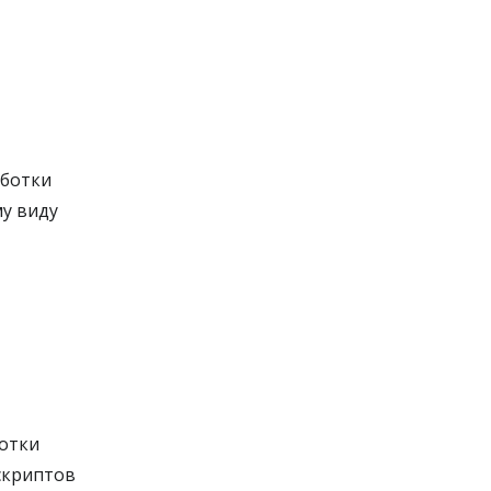
аботки
у виду
ботки
скриптов