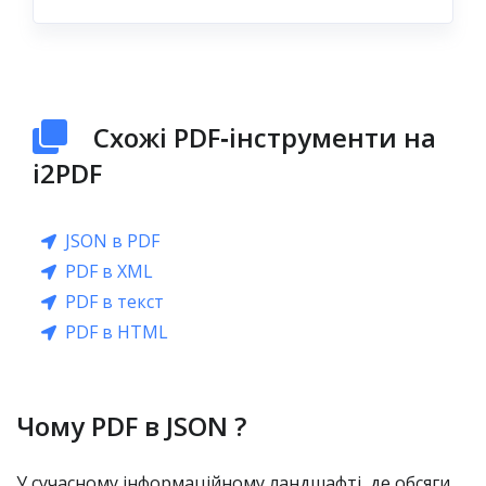
Схожі PDF‑інструменти на
i2PDF
JSON в PDF
PDF в XML
PDF в текст
PDF в HTML
Чому PDF в JSON ?
У сучасному інформаційному ландшафті, де обсяги