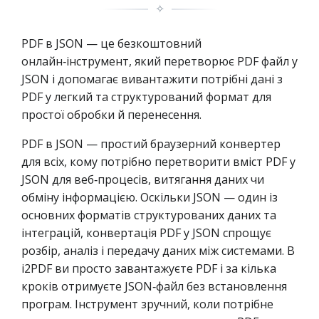
✧
PDF в JSON — це безкоштовний
онлайн‑інструмент, який перетворює PDF файл у
JSON і допомагає вивантажити потрібні дані з
PDF у легкий та структурований формат для
простої обробки й перенесення.
PDF в JSON — простий браузерний конвертер
для всіх, кому потрібно перетворити вміст PDF у
JSON для веб‑процесів, витягання даних чи
обміну інформацією. Оскільки JSON — один із
основних форматів структурованих даних та
інтеграцій, конвертація PDF у JSON спрощує
розбір, аналіз і передачу даних між системами. В
i2PDF ви просто завантажуєте PDF і за кілька
кроків отримуєте JSON‑файл без встановлення
програм. Інструмент зручний, коли потрібне