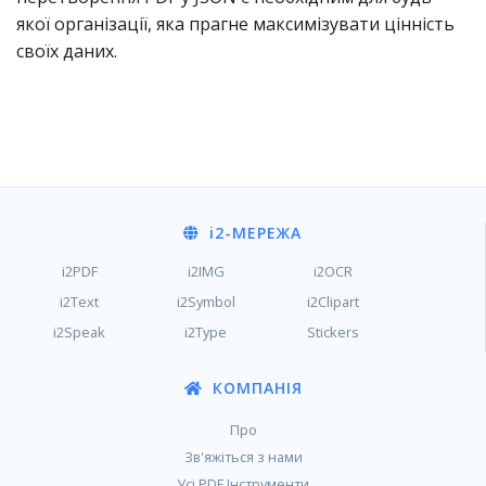
якої організації, яка прагне максимізувати цінність
своїх даних.
i2
-МЕРЕЖА
i2PDF
i2IMG
i2OCR
i2Text
i2Symbol
i2Clipart
i2Speak
i2Type
Stickers
КОМПАНІЯ
Про
Зв'яжіться з нами
Усі PDF Інструменти