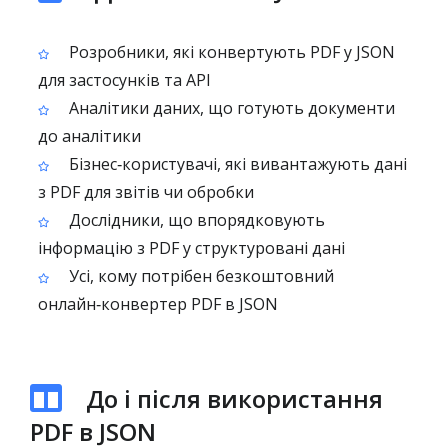
Розробники, які конвертують PDF у JSON
для застосунків та API
Аналітики даних, що готують документи
до аналітики
Бізнес‑користувачі, які вивантажують дані
з PDF для звітів чи обробки
Дослідники, що впорядковують
інформацію з PDF у структуровані дані
Усі, кому потрібен безкоштовний
онлайн‑конвертер PDF в JSON
До і після використання
PDF в JSON