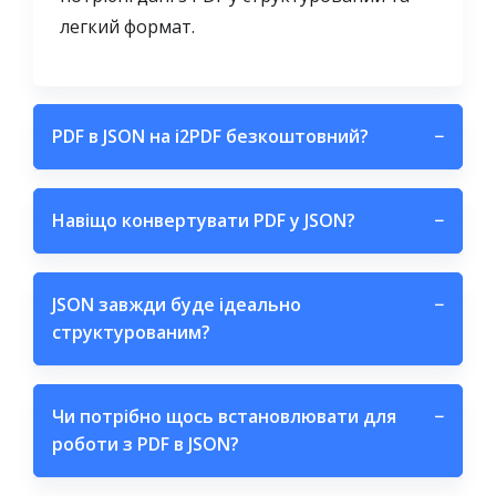
легкий формат.
PDF в JSON на i2PDF безкоштовний?
−
Навіщо конвертувати PDF у JSON?
−
JSON завжди буде ідеально
−
структурованим?
Чи потрібно щось встановлювати для
−
роботи з PDF в JSON?