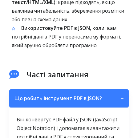
текст/HTML/XML):
краще підходять, якщо
важлива читабельність, збереження розмітки
або певна схема даних
Використовуйте PDF в JSON, коли:
вам
потрібні дані з PDF у переносимому форматі,
який зручно обробляти програмно
Часті запитання
Що робить інструмент PDF в JSON?
−
Він конвертує PDF файл у JSON (JavaScript
Object Notation) і допомагає вивантажити
потрібні дані з PDF у структурований та