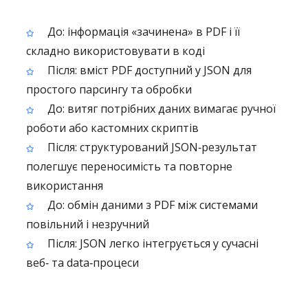
До: інформація «зачинена» в PDF і її
складно використовувати в коді
Після: вміст PDF доступний у JSON для
простого парсингу та обробки
До: витяг потрібних даних вимагає ручної
роботи або кастомних скриптів
Після: структурований JSON‑результат
полегшує переносимість та повторне
використання
До: обмін даними з PDF між системами
повільний і незручний
Після: JSON легко інтегрується у сучасні
веб‑ та data‑процеси