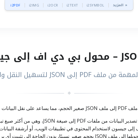
المزيد »
i2PDF
i2IMG
i2OCR
i2TEXT
i2SYMBOL
 إلى JSON لتسهيل النقل والتحليل بسرعة
✧
أداة تحويل PDF إلى JSON من i2PDF تساعدك على تصدي
ف إلى جيسون لاستخدام المحتوى في تطبيقات الويب، أو أرشفة البيانات، 
الخدمة تتيح لك استخراج البيانات المهمة من PDF وتحويلها إلى ملف JSON بحجم صغير نس