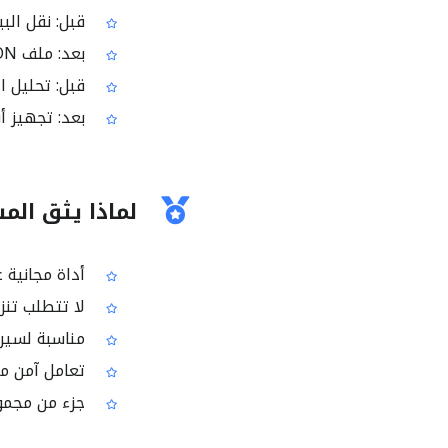
قبل: نقل البي
بعد: ملف JSON صغير نسبيًا وأسهل في النقل عبر الإنترنت
قبل: تحليل ال
بعد: تجهيز أس
لماذا يثق الم
أداة مجانية ع
لا تتطلب تنزي
مناسبة لسير ع
تعامل آمن مع ا
جزء من مجموعة أدوات