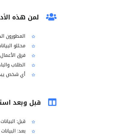
لمن هذه الأدا
المطورون الذين يحتاج
محللو البيانا
فرق الأعمال 
الطلاب والباحثون ا
أي شخص يبحث عن محول PDF إ
قبل وبعد استخدام PDF 
قبل: البيانات محصورة دا
بعد: البيانات متاحة في ملف 