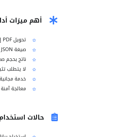
أهم ميزات أداة PDF إلى N
تحويل PDF إلى JSON عبر الإنترنت
صيغة JSON مناسبة للتبادل بين الأنظمة وتطبيقات الويب
ناتج بحجم صغي
لا يتطلب تثب
خدمة مجانية
معالجة آمنة 
حالات استخدام شائعة
استخراج بيانات من مستندات 