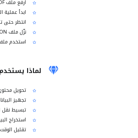
ارفع ملف PDF المراد تحويله
ابدأ عملية التح
انتظر حتى تك
نزّل ملف JSON الناتج
استخدم ملف JSON في التحليل أو التكامل مع الأنظمة والت
لماذا يستخدم الناس
تحويل محتوى PDF إلى بيانات قابلة للاستخدام في التطبيقات والواجهات
تجهيز البيانا
تبسيط نقل البي
استخراج البيا
تقليل الوقت ا