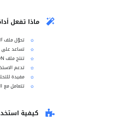
ماذا تفعل أداة PDF إلى ON
تحوّل ملف PDF إلى ملف JSON لاستخدام البيانات بسهولة
تساعد على تصدير البيانات
تنتج ملف JSON بحجم صغير نسبيًا لتسهيل النقل والمشاركة
تدعم الاستخد
مفيدة للتحليل
تتعامل مع ال
كيفية استخدام محول 