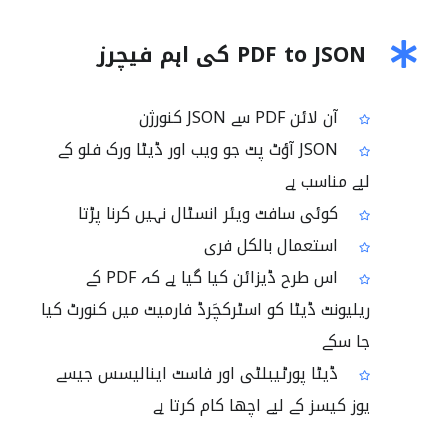
PDF to JSON کی اہم فیچرز
آن لائن PDF سے JSON کنورژن
JSON آؤٹ پٹ جو ویب اور ڈیٹا ورک فلو کے
لیے مناسب ہے
کوئی سافٹ ویئر انسٹال نہیں کرنا پڑتا
استعمال بالکل فری
اس طرح ڈیزائن کیا گیا ہے کہ PDF کے
ریلیونٹ ڈیٹا کو اسٹرکچَرڈ فارمیٹ میں کنورٹ کیا
جا سکے
ڈیٹا پورٹیبلٹی اور فاسٹ اینالیسس جیسے
یوز کیسز کے لیے اچھا کام کرتا ہے