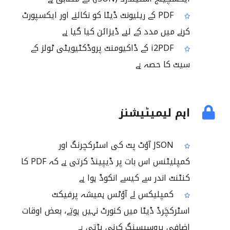
PDF کے ریلیونٹ ڈیٹا کو نکالنے اور ایکسپورٹ
کرنے میں مدد کے لیے ڈیزائن کیا گیا ہے
i2PDF کے ڈاکیومنٹ پروڈکٹیویٹی ٹولز کے
سیٹ کا حصہ ہے
اہم لیمیٹیشنز
JSON آؤٹ پٹ کی اسٹرکچرنگ اور
کمپلیٹنس اس بات پر ڈیپینڈ کرتی ہے کہ PDF کا
کنٹنٹ اندر سے کیسے انکوڈ ہوا ہے
کمپلیکس لے آؤٹس ہمیشہ پرفیکٹ
اسٹرکچَرڈ ڈیٹا میں کنورٹ نہیں ہوتے، بعض اوقات
اضافی پروسیسنگ کرنی پڑتی ہے