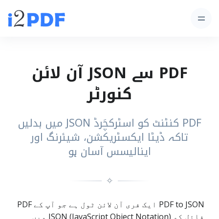
PDF سے JSON آن لائن
کنورٹر
PDF کنٹنٹ کو اسٹرکچَرڈ JSON میں بدلیں
تاکہ ڈیٹا ایکسٹریکشن، شیئرنگ اور
اینالیسس آسان ہو
✧
PDF to JSON ایک فری آن لائن ٹول ہے جو آپ کے PDF
فائل کو JSON (JavaScript Object Notation) میں