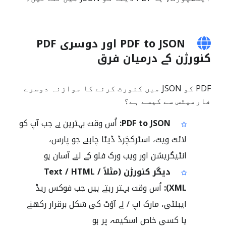
PDF to JSON اور دوسری PDF
کنورژن کے درمیان فرق
PDF کو JSON میں کنورٹ کرنے کا موازنہ دوسرے
فارمیٹس سے کیسے ہے؟
PDF to JSON:
اُس وقت بہترین ہے جب آپ کو
لائٹ ویٹ، اسٹرکچَرڈ ڈیٹا چاہیے جو پارس،
انٹیگریشن اور ویب ورک فلو کے لیے آسان ہو
دیگر کنورژن (مثلاً Text / HTML /
XML):
اُس وقت بہتر رہتے ہیں جب فوکس ریڈ
ایبلٹی، مارک اپ / لے آؤٹ کی شکل برقرار رکھنے
یا کسی خاص اسکیمہ پر ہو