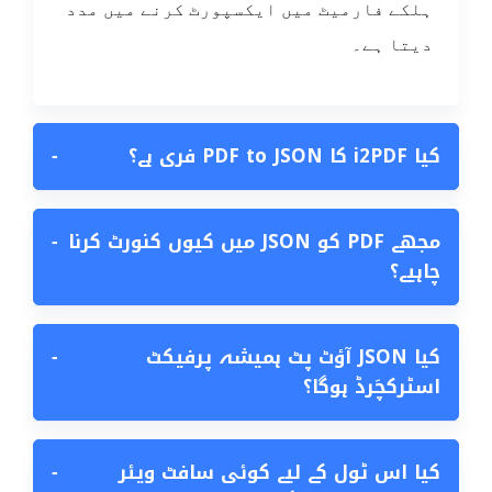
ہلکے فارمیٹ میں ایکسپورٹ کرنے میں مدد
دیتا ہے۔
کیا i2PDF کا PDF to JSON فری ہے؟
−
مجھے PDF کو JSON میں کیوں کنورٹ کرنا
−
چاہیے؟
کیا JSON آؤٹ پٹ ہمیشہ پرفیکٹ
−
اسٹرکچَرڈ ہوگا؟
کیا اس ٹول کے لیے کوئی سافٹ ویئر
−