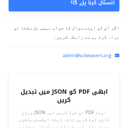
انسٹال کرنا پڑے گا؟
اگر آپ کو اپنے سوال کا جواب نہیں مل سکتا تو
براہ کرم ہم سے رابطہ کریں۔
admin@sciweavers.org
ابھی PDF کو JSON میں تبدیل
کریں
اپنا PDF اپ لوڈ کریں اور JSON ورژن
ڈاؤن لوڈ کریں تاکہ ڈیٹا ایکسٹریکشن،
پورٹیبلٹی اور اینالیسس آسان ہو جائے۔