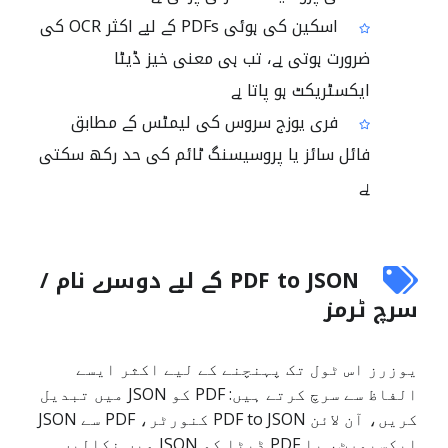
اسکین کی ہوئی PDFs کے لیے اکثر OCR کی
ضرورت ہوتی ہے، تب ہی معنی خیز ڈیٹا
ایکسٹریکٹ ہو پاتا ہے
فری یوزج سروس کی لیمٹس کے مطابق
فائل سائز یا پروسیسنگ ٹائم کی حد رکھ سکتی
ہے
PDF to JSON کے لیے دوسرے نام /
سرچ ٹرمز
یوزرز اس ٹول تک پہنچنے کے لیے اکثر ایسے
الفاظ سے سرچ کرتے ہیں: PDF کو JSON میں تبدیل
کریں، آن لائن PDF to JSON کنورٹر، PDF سے JSON
ایکسپورٹ، یا PDF ڈیٹا کو JSON میں نکالیں۔