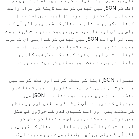
فارمیٹ میں ڈیٹا فراہم کرتے ہیں۔ اس لیے، پی ڈی
ایف کو JSON میں تبدیل کرنے سے ڈیٹا کو براہ راست
ویب ایپلیکیشنز اور موبائل ایپس میں استعمال
کرنا ممکن ہو جاتا ہے۔ مثال کے طور پر، اگر آپ کے
پاس پی ڈی ایف فارمیٹ میں موجود مصنوعات کی فہرست
ہے، تو آپ اسے JSON میں تبدیل کر کے اپنی ای کامرس
ویب سائٹ پر آسانی سے ڈسپلے کر سکتے ہیں۔ اس سے
ڈیٹا انٹری اور اپ ڈیٹ کرنے کا عمل خودکار ہو
جاتا ہے، جس سے وقت اور وسائل کی بچت ہوتی ہے۔
تیسرا، JSON ڈیٹا کو منظم کرنے اور تلاش کرنے میں
مدد کرتا ہے۔ پی ڈی ایف دستاویزات میں ڈیٹا غیر
منظم انداز میں موجود ہو سکتا ہے۔ JSON میں
تبدیلی کے ذریعے، آپ ڈیٹا کو منطقی طور پر منظم
کر سکتے ہیں اور اسے کلیدی قدر کے جوڑوں کی شکل
میں ترتیب دے سکتے ہیں۔ اس سے ڈیٹا کو تلاش کرنا
اور فلٹر کرنا آسان ہو جاتا ہے۔ مثال کے طور پر،
اگر آپ کے پاس پی ڈی ایف فارمیٹ میں موجود ایک