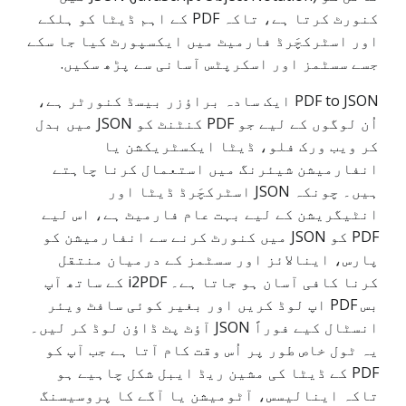
کنورٹ کرتا ہے، تاکہ PDF کے اہم ڈیٹا کو ہلکے
اور اسٹرکچَرڈ فارمیٹ میں ایکسپورٹ کیا جا سکے
جسے سسٹمز اور اسکرپٹس آسانی سے پڑھ سکیں.
PDF to JSON ایک سادہ براؤزر بیسڈ کنورٹر ہے،
اُن لوگوں کے لیے جو PDF کنٹنٹ کو JSON میں بدل
کر ویب ورک فلو، ڈیٹا ایکسٹریکشن یا
انفارمیشن شیئرنگ میں استعمال کرنا چاہتے
ہیں۔ چونکہ JSON اسٹرکچَرڈ ڈیٹا اور
انٹیگریشن کے لیے بہت عام فارمیٹ ہے، اس لیے
PDF کو JSON میں کنورٹ کرنے سے انفارمیشن کو
پارس، اینالائز اور سسٹمز کے درمیان منتقل
کرنا کافی آسان ہو جاتا ہے۔ i2PDF کے ساتھ آپ
بس PDF اپ لوڈ کریں اور بغیر کوئی سافٹ ویئر
انسٹال کیے فوراً JSON آؤٹ پٹ ڈاؤن لوڈ کر لیں۔
یہ ٹول خاص طور پر اُس وقت کام آتا ہے جب آپ کو
PDF کے ڈیٹا کی مشین ریڈ ایبل شکل چاہیے ہو
تاکہ اینالیسس، آٹومیشن یا آگے کا پروسیسنگ