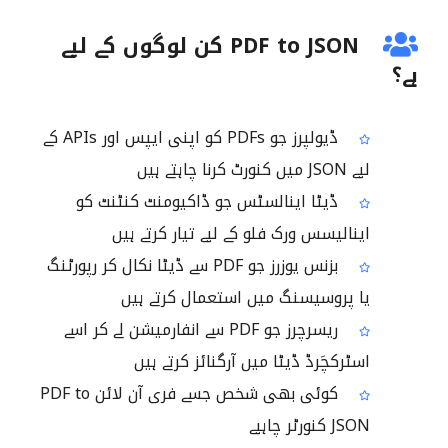
PDF to JSON کن لوگوں کے لیے
ہے؟
ڈیولپرز جو PDFs کو اپنی ایپس اور APIs کے
لیے JSON میں کنورٹ کرنا چاہتے ہیں
ڈیٹا اینالسٹس جو ڈاکیومنٹ کنٹنٹ کو
اینالیسس ورک فلو کے لیے تیار کرتے ہیں
بزنس یوزرز جو PDF سے ڈیٹا نکال کر رپورٹنگ
یا پروسیسنگ میں استعمال کرتے ہیں
ریسرچرز جو PDF سے انفارمیشن لے کر اسے
اسٹرکچَرڈ ڈیٹا میں آرگنائز کرتے ہیں
کوئی بھی شخص جسے فری آن لائن PDF to
JSON کنورٹر چاہیے