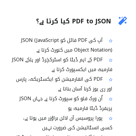
PDF to JSON کیا کرتا ہے؟
آپ کی PDF فائل کو JSON (JavaScript
Object Notation) میں کنورٹ کرتا ہے
PDF کے اہم ڈیٹا کو اسٹرکچَرڈ اور ہلکے JSON
فارمیٹ میں ایکسپورٹ کرتا ہے
PDF کی انفارمیشن کو ایکسٹریکٹ، پارس
اور ری یوز کرنا آسان بناتا ہے
اُن ورک فلو کو سپورٹ کرتا ہے جہاں JSON
پریفرڈ ڈیٹا فارمیٹ ہو
پورا پروسیس آن لائن براؤزر میں ہوتا ہے،
کسی انسٹالیشن کی ضرورت نہیں