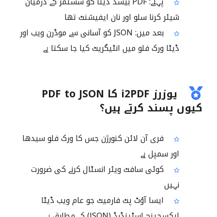
پہلے: PDF بیسڈ ڈیٹا کو سسٹمز کے درمیان
شیئر کرنا سلو اور نان ایفیشنٹ تھا
بعد میں: JSON کو آسانی سے موڈرن ویب اور
ڈیٹا ورک فلو میں انٹیگریٹ کیا جا سکتا ہے
یوزرز i2PDF کا PDF to JSON
کیوں پسند کرتے ہیں؟
فری آن لائن کنورژن جس کا ورک فلو سیدھا
اور سمپل ہے
کوئی سافٹ ویئر انسٹال کرنے کی ضرورت
نہیں
ایسا آؤٹ پٹ فارمیٹ جو عام ویب ڈیٹا
ایکسچینج اسٹینڈرڈ (JSON) کے مطابق ہے