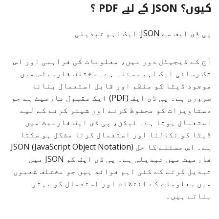
کیوں؟ JSON کے لیے PDF ؟
پی ڈی ایف سے JSON: ایک اہم تبدیلی
آج کے ڈیجیٹل دور میں، معلومات کی فراہمی اور اس
تک رسائی ایک اہم مسئلہ ہے۔ مختلف فارمیٹس میں
موجود ڈیٹا کو منظم اور قابل استعمال بنانا
ضروری ہے۔ پی ڈی ایف (PDF) ایک مقبول فارمیٹ ہے جو
دستاویزات کو محفوظ کرنے اور شیئر کرنے کے لیے
استعمال ہوتا ہے۔ لیکن، پی ڈی ایف فارمیٹ میں
ڈیٹا کو نکالنا اور استعمال کرنا مشکل ہو سکتا
ہے۔ اس مسئلے کا حل JSON (JavaScript Object Notation)
فارمیٹ میں تبدیلی ہے۔ پی ڈی ایف کو JSON میں
تبدیل کرنے کے کئی اہم فوائد ہیں جو مختلف شعبوں
میں معلومات کے انتظام اور استعمال کو بہتر
بناتے ہیں۔