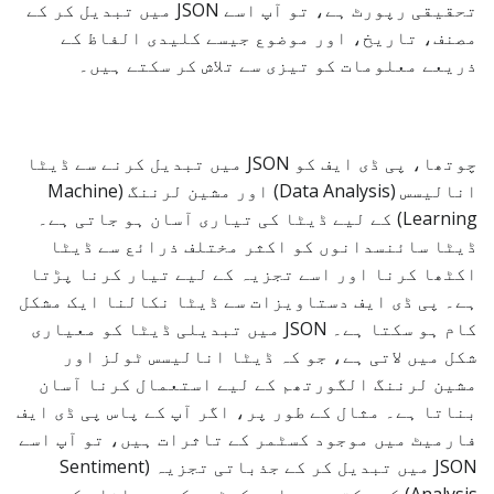
تحقیقی رپورٹ ہے، تو آپ اسے JSON میں تبدیل کر کے
مصنف، تاریخ، اور موضوع جیسے کلیدی الفاظ کے
ذریعے معلومات کو تیزی سے تلاش کر سکتے ہیں۔
چوتھا، پی ڈی ایف کو JSON میں تبدیل کرنے سے ڈیٹا
انالیسس (Data Analysis) اور مشین لرننگ (Machine
Learning) کے لیے ڈیٹا کی تیاری آسان ہو جاتی ہے۔
ڈیٹا سائنسدانوں کو اکثر مختلف ذرائع سے ڈیٹا
اکٹھا کرنا اور اسے تجزیہ کے لیے تیار کرنا پڑتا
ہے۔ پی ڈی ایف دستاویزات سے ڈیٹا نکالنا ایک مشکل
کام ہو سکتا ہے۔ JSON میں تبدیلی ڈیٹا کو معیاری
شکل میں لاتی ہے، جو کہ ڈیٹا انالیسس ٹولز اور
مشین لرننگ الگورتھم کے لیے استعمال کرنا آسان
بناتا ہے۔ مثال کے طور پر، اگر آپ کے پاس پی ڈی ایف
فارمیٹ میں موجود کسٹمر کے تاثرات ہیں، تو آپ اسے
JSON میں تبدیل کر کے جذباتی تجزیہ (Sentiment