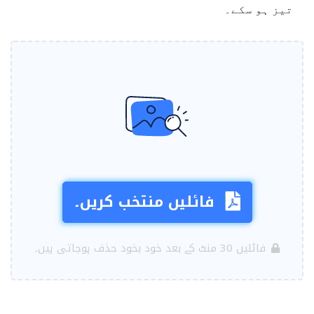
تیز ہو سکے۔
فائلیں منتخب کریں۔
فائلیں 30 منٹ کے بعد خود بخود حذف ہوجاتی ہیں۔