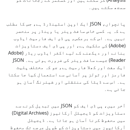
Analysis) کر سکتے ہیں اور کسٹمر کے رجحانات کو
سمجھ سکتے ہیں۔
پانچواں، JSON ایک اوپن اسٹینڈرڈ ہے، جس کا مطلب
ہے کہ یہ کسی خاص سافٹ ویئر یا وینڈر پر منحصر
نہیں ہے۔ اس کے برعکس، پی ڈی ایف فارمیٹ ایڈوب
(Adobe) کی ملکیت ہے، اور پی ڈی ایف دستاویزات
بنانے اور دیکھنے کے لیے اکثر ایڈوب ریڈر (Adobe
Reader) جیسے سافٹ ویئر کی ضرورت ہوتی ہے۔ JSON
ایک مفت اور کھلا فارمیٹ ہے، جو کہ مختلف پلیٹ
فارمز اور ٹولز پر آسانی سے استعمال کیا جا سکتا
ہے۔ اس سے ڈیٹا کی منتقلی اور شیئرنگ آسان ہو
جاتی ہے۔
آخر میں، پی ڈی ایف کو JSON میں تبدیل کرنے سے
دستاویزات کو ڈیجیٹل آرکائیوز (Digital Archives)
میں محفوظ کرنا آسان ہو جاتا ہے۔ ڈیجیٹل
آرکائیوز میں دستاویزات کو طویل عرصے تک محفوظ