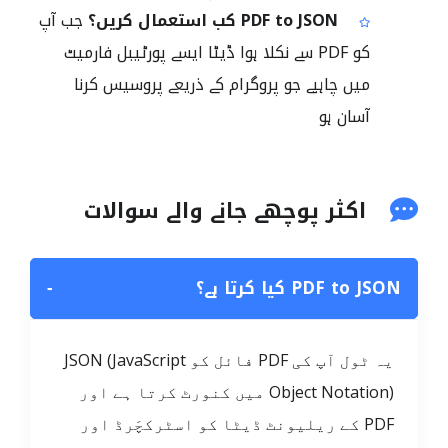
PDF to JSON کب استعمال کریں؟
جب آپ
کو PDF سے نکلا ہوا ڈیٹا ایسے پورٹیبل فارمیٹ
میں چاہیے جو پروگرام کے ذریعے پروسیس کرنا
آسان ہو
اکثر پوچھے جانے والے سوالات
PDF to JSON کیا کرتا ہے؟
−
یہ ٹول آپ کی PDF فائل کو JSON (JavaScript
Object Notation) میں کنورٹ کرتا ہے اور
PDF کے ریلیونٹ ڈیٹا کو اسٹرکچَرڈ اور