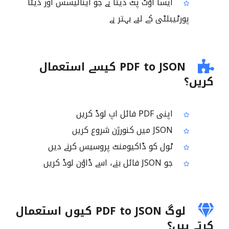
ایسا آؤٹ پٹ دیتا ہے جو اینالیسس اور ڈیٹا
پورٹیبلٹی کے لیے بہتر ہے
PDF to JSON کیسے استعمال
کریں؟
اپنی PDF فائل اپ لوڈ کریں
JSON میں کنورژن شروع کریں
ٹول کو ڈاکیومنٹ پروسیس کرنے دیں
جو JSON فائل بنے، اسے ڈاؤن لوڈ کریں
لوگ PDF to JSON کیوں استعمال
کرتے ہیں؟