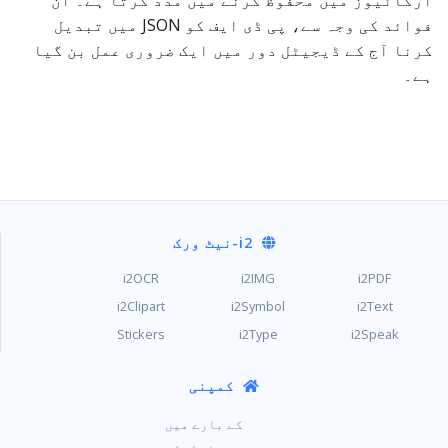
آرکائیوز میں محفوظ کرنے میں مدد کرتا ہے۔ ان
فوائد کی وجہ سے، پی ڈی ایف کو JSON میں تبدیل
کرنا آج کے ڈیجیٹل دور میں ایک ضروری عمل بن گیا
ہے۔
i2
-نیٹ ورک
i2OCR
i2IMG
i2PDF
i2Clipart
i2Symbol
i2Text
Stickers
i2Type
i2Speak
کمپنی
کے بارے میں