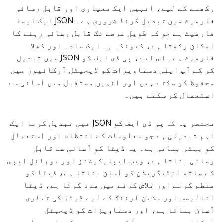
رکھنے کے لیے، انہیں ایک معیاری اور قابل رسائی
فارمیٹ میں تبدیل کرنا ضروری ہے۔ JSON ایک ایسا
فارمیٹ ہے جو کہ طویل عرصے تک قابل رسائی رہنے کا
امکان رکھتا ہے، کیونکہ یہ ایک سادہ اور کھلا
فارمیٹ ہے۔ اس لیے، پی ڈی ایف کو JSON میں تبدیل
کر کے آپ اپنی دستاویزات کو ڈیجیٹل آرکائیوز میں
محفوظ کر سکتے ہیں اور انہیں مستقبل میں آسانی سے
استعمال کر سکتے ہیں۔
مختصر یہ کہ پی ڈی ایف کو JSON میں تبدیل کرنا ایک
اہم تبدیلی ہے جو معلومات کے انتظام اور استعمال
کو بہتر بناتی ہے۔ یہ ڈیٹا کو آسانی سے قابل
رسائی بناتا ہے، ویب ایپلیکیشنز اور موبائل ایپس
کے ساتھ انٹیگریشن کو آسان بناتا ہے، ڈیٹا کو
منظم کرنے اور تلاش کرنے میں مدد کرتا ہے، ڈیٹا
انالیسس اور مشین لرننگ کے لیے ڈیٹا کی تیاری
آسان بناتا ہے، اور دستاویزات کو ڈیجیٹل