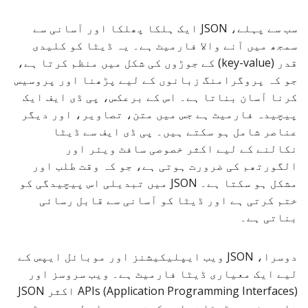
سب سے پہلے، JSON ایک ہلکا پھلکا اور آسانی سے
سمجھ میں آنے والا فارمیٹ ہے۔ یہ ڈیٹا کو کلیدی
قدر (key-value) کے جوڑوں کی شکل میں منظم کرتا ہے،
جو کہ پروگرامنگ زبانوں کے لیے پڑھنا اور پروسیس
کرنا آسان بناتا ہے۔ اس کے برعکس، پی ڈی ایف ایک
پیچیدہ فارمیٹ ہے جس میں متن، تصاویر، اور دیگر
عناصر شامل ہو سکتے ہیں۔ پی ڈی ایف سے ڈیٹا
نکالنے کے لیے اکثر خصوصی سافٹ ویئر اور
الگورتھم کی ضرورت ہوتی ہے، جو کہ وقت طلب اور
مشکل ہو سکتا ہے۔ JSON میں تبدیلی اس پیچیدگی کو
ختم کرتی ہے اور ڈیٹا کو آسانی سے قابل رسائی
بناتی ہے۔
دوسرا، JSON ویب ایپلیکیشنز اور موبائل ایپس کے
لیے ایک معیاری ڈیٹا فارمیٹ ہے۔ ویب سروسز اور
APIs (Application Programming Interfaces) اکثر JSON