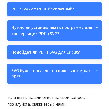
PDF в SVG от i2PDF бесплатный?
−
Нужно ли устанавливать программу для
−
конвертации PDF в SVG?
Подойдёт ли PDF в SVG для Cricut?
−
SVG будет выглядеть точно так же, как
−
PDF?
Если вы не нашли ответ на свой вопрос,
пожалуйста, свяжитесь с нами.