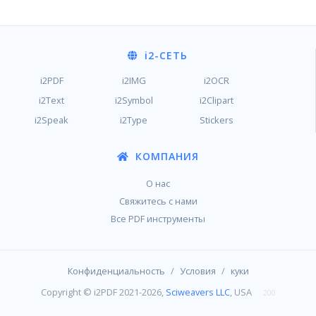
i2
-СЕТЬ
i2PDF
i2IMG
i2OCR
i2Text
i2Symbol
i2Clipart
i2Speak
i2Type
Stickers
КОМПАНИЯ
О нас
Свяжитесь с нами
Все PDF инструменты
/
/
Конфиденциальность
Условия
куки
Copyright © i2PDF 2021-2026,
Sciweavers LLC
, USA
200