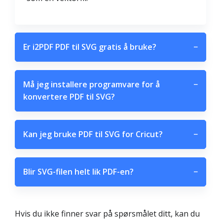
Er i2PDF PDF til SVG gratis å bruke?
−
Må jeg installere programvare for å
−
konvertere PDF til SVG?
Kan jeg bruke PDF til SVG for Cricut?
−
Blir SVG-filen helt lik PDF-en?
−
Hvis du ikke finner svar på spørsmålet ditt, kan du