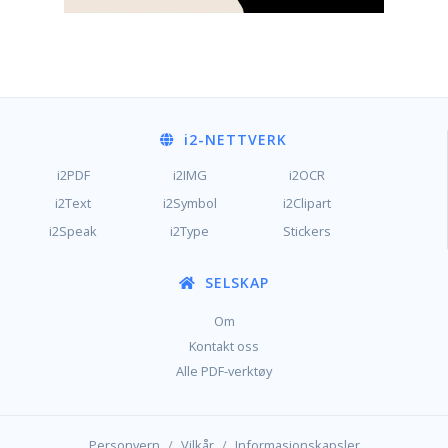
i2
-NETTVERK
i2PDF
i2IMG
i2OCR
i2Text
i2Symbol
i2Clipart
i2Speak
i2Type
Stickers
SELSKAP
Om
Kontakt oss
Alle PDF-verktøy
/
/
Personvern
Vilkår
Informasjonskapsler