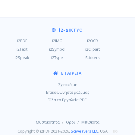
i2
-ΔΊΚΤΥΟ
i2PDF
i2IMG
i2OCR
i2Text
i2Symbol
i2Clipart
i2Speak
i2Type
Stickers
ΕΤΑΙΡΕΊΑ
Σχετικά με
Επικοινωνήστε μαζί μας
Όλα τα Εργαλεία PDF
/
/
Μυστικότητα
Οροι
Μπισκότα
Copyright © i2PDF 2021-2026,
Sciweavers LLC
, USA
195