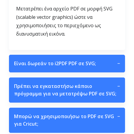
Μετατρέπει ένα αρχείο PDF σε μορφή SVG
(scalable vector graphics) ώστε να
χρησιμοποιήσεις το περιεχόμενο ως
διανυσματική εικόνα.
Είναι δωρεάν το i2PDF PDF σε SVG;
−
Πρέπει να εγκαταστήσω κάποιο
−
πρόγραμμα για να μετατρέψω PDF σε SVG;
Μπορώ να χρησιμοποιήσω το PDF σε SVG
−
για Cricut;