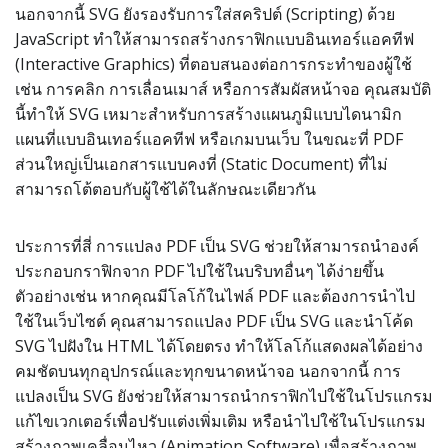
นอกจากนี้ SVG ยังรองรับการใส่สคริปต์ (Scripting) ด้วย
JavaScript ทำให้สามารถสร้างกราฟิกแบบอินเทอร์แอคทีฟ
(Interactive Graphics) ที่ตอบสนองต่อการกระทำของผู้ใช้
เช่น การคลิก การเลื่อนเมาส์ หรือการสัมผัสหน้าจอ คุณสมบัติ
นี้ทำให้ SVG เหมาะสำหรับการสร้างแผนภูมิแบบไดนามิก
แผนที่แบบอินเทอร์แอคทีฟ หรือเกมบนเว็บ ในขณะที่ PDF
ส่วนใหญ่เป็นเอกสารแบบคงที่ (Static Document) ที่ไม่
สามารถโต้ตอบกับผู้ใช้ได้ในลักษณะเดียวกัน
ประการที่สี่ การแปลง PDF เป็น SVG ช่วยให้สามารถนำองค์
ประกอบกราฟิกจาก PDF ไปใช้ในบริบทอื่นๆ ได้ง่ายขึ้น
ตัวอย่างเช่น หากคุณมีโลโก้ในไฟล์ PDF และต้องการนำไป
ใช้ในเว็บไซต์ คุณสามารถแปลง PDF เป็น SVG และนำโค้ด
SVG ไปฝังใน HTML ได้โดยตรง ทำให้โลโก้แสดงผลได้อย่าง
คมชัดบนทุกอุปกรณ์และทุกขนาดหน้าจอ นอกจากนี้ การ
แปลงเป็น SVG ยังช่วยให้สามารถนำกราฟิกไปใช้ในโปรแกรม
แก้ไขเวกเตอร์เพื่อปรับแต่งเพิ่มเติม หรือนำไปใช้ในโปรแกรม
สร้างภาพเคลื่อนไหว (Animation Software) เพื่อสร้างภาพ