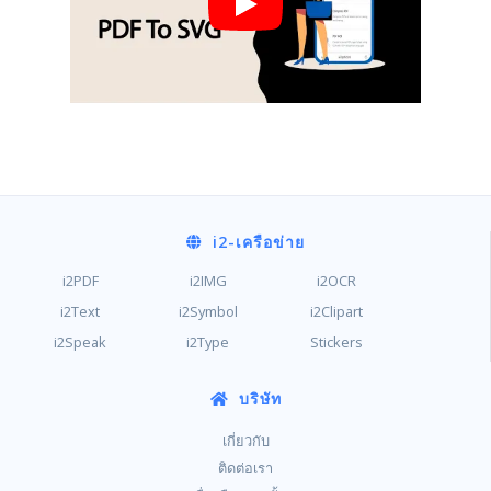
i2
-เครือข่าย
i2PDF
i2IMG
i2OCR
i2Text
i2Symbol
i2Clipart
i2Speak
i2Type
Stickers
บริษัท
เกี่ยวกับ
ติดต่อเรา