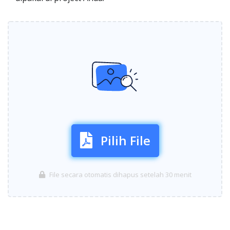
Pilih File
File secara otomatis dihapus setelah 30 menit