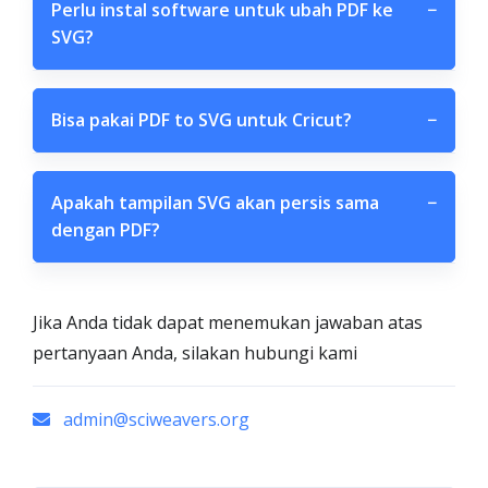
Perlu instal software untuk ubah PDF ke
−
SVG?
Bisa pakai PDF to SVG untuk Cricut?
−
Apakah tampilan SVG akan persis sama
−
dengan PDF?
Jika Anda tidak dapat menemukan jawaban atas
pertanyaan Anda, silakan hubungi kami
admin@sciweavers.org