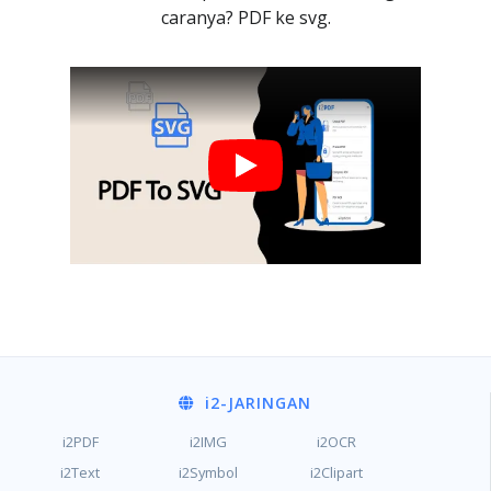
caranya? PDF ke svg.
i2
-JARINGAN
i2PDF
i2IMG
i2OCR
i2Text
i2Symbol
i2Clipart