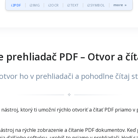
more »
i2PDF
i2IMG
i2OCR
i2TEXT
i2SYMBOL
e prehliadač PDF – Otvor a čít
otvor ho v prehliadači a pohodlne čítaj s
✧
nástroj, ktorý ti umožní rýchlo otvoriť a čítať PDF priamo v
ástroj na rýchle zobrazenie a čítanie PDF dokumentov. Keď po
ia ďalšieho softvéru, urobíš to priamo v prehliadači. Hodí 