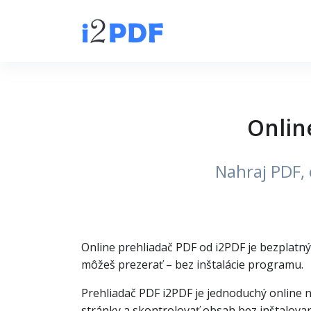
Onlin
Nahraj PDF, 
Online prehliadač PDF od i2PDF je bezplatný 
môžeš prezerať – bez inštalácie programu.
Prehliadač PDF i2PDF je jednoduchý online n
stránky a skontrolovať obsah bez inštalovan