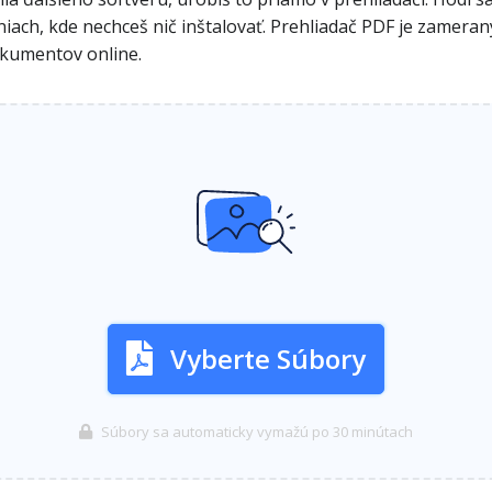
deniach, kde nechceš nič inštalovať. Prehliadač PDF je zamer
okumentov online.
Vyberte Súbory
Súbory sa automaticky vymažú po 30 minútach