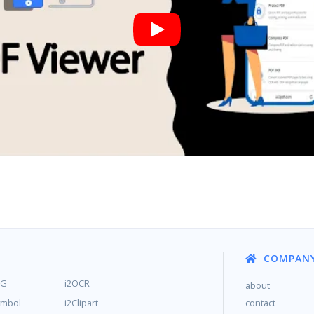
COMPAN
MG
i2OCR
about
ymbol
i2Clipart
contact