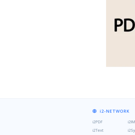
i2
-NETWORK
i2PDF
i2I
i2Text
i2S