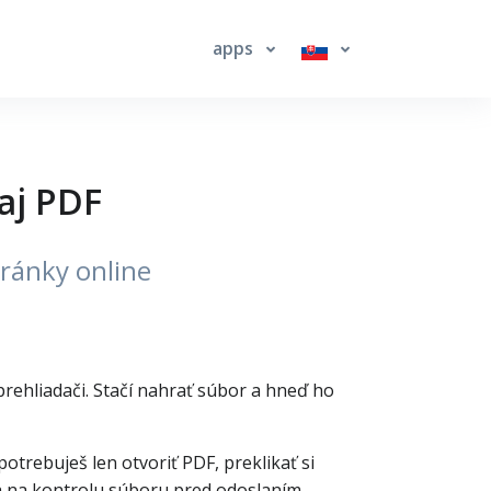
apps
aj PDF
tránky online
 prehliadači. Stačí nahrať súbor a hneď ho
trebuješ len otvoriť PDF, preklikať si
sa na kontrolu súboru pred odoslaním,