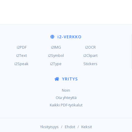
i2
-VERKKO
i2PDF
i2IMG
i2OCR
i2Text
i2Symbol
i2Clipart
i2Speak
i2Type
Stickers
YRITYS
Noin
Ota yhteyttä
Kaikki PDF-työkalut
/
/
Yksityisyys
Ehdot
Keksit