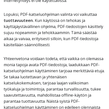
internetyhteys ei ole käytettävissä.
Lopuksi, PDF-katseluohjelman valinta voi vaikuttaa
tuottavuuteen.
Kun käytössä on tehokas ja
käyttäjäystävällinen ohjelma, PDF-tiedostojen käsittely
sujuu nopeammin ja tehokkaammin. Tämä säästää
aikaa ja vaivaa, erityisesti silloin, kun PDF-tiedostoja
käsitellään säännöllisesti.
Yhteenvetona voidaan todeta, että vaikka on olemassa
monia tapoja avata PDF-tiedostoja, laadukkaan PDF-
katseluohjelman käyttäminen tarjoaa merkittäviä etuja.
Se takaa luotettavan ja yhtenäisen
katselukokemuksen, tarjoaa laajan valikoiman
työkaluja ja toimintoja, parantaa turvallisuutta, tukee
saavutettavuutta, mahdollistaa offline-käytön ja
parantaa tuottavuutta. Näistä syistä PDF-
katseluohjelman käyttäminen on edelleen olennaista