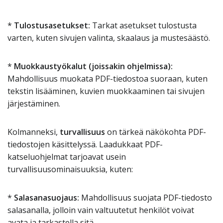
*
Tulostusasetukset:
Tarkat asetukset tulostusta
varten, kuten sivujen valinta, skaalaus ja mustesäästö.
*
Muokkaustyökalut (joissakin ohjelmissa):
Mahdollisuus muokata PDF-tiedostoa suoraan, kuten
tekstin lisääminen, kuvien muokkaaminen tai sivujen
järjestäminen.
Kolmanneksi,
turvallisuus
on tärkeä näkökohta PDF-
tiedostojen käsittelyssä. Laadukkaat PDF-
katseluohjelmat tarjoavat usein
turvallisuusominaisuuksia, kuten:
*
Salasanasuojaus:
Mahdollisuus suojata PDF-tiedosto
salasanalla, jolloin vain valtuutetut henkilöt voivat
avata ja tarkastella sitä.