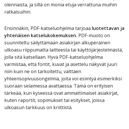
olennaista, ja sillä on monia etuja verrattuna muihin
ratkaisuihin.
Ensinnäkin, PDF-katseluohjelma tarjoaa
luotettavan ja
yhtenäisen katselukokemuksen.
PDF-muoto on
suunniteltu säilyttämään asiakirjan alkuperäinen
ulkoasu riippumatta laitteesta tai käyttöjärjestelmästä,
jolla sitä katsellaan. Hyvä PDF-katseluohjelma
varmistaa, että fontit, kuvat ja asettelu näkyvät juuri
niin kuin ne on tarkoitettu, välttäen
yhteensopivuusongelmia, joita voi esiintyä esimerkiksi
suoraan selaimessa avattaessa. Tämä on erityisen
tärkeää, kun kyseessä ovat ammattimaiset asiakirjat,
kuten raportit, sopimukset tai esitykset, joissa
ulkoasun tarkkuus on kriittistä.