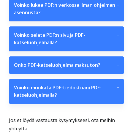
Voinko lukea PDF:n verkossa ilman ohjelman
−
asennusta?
Voinko selata PDF:n sivuja PDF-
−
katseluohjelmalla?
Onko PDF-katseluohjelma maksuton?
−
Voinko muokata PDF-tiedostoani PDF-
−
katseluohjelmalla?
Jos et löydä vastausta kysymykseesi, ota meihin
yhteyttä