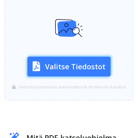
Valitse Tiedostot
Tiedostot poistetaan automaattisesti 30 minuutin kuluttua
Mitä PDF-katseluohjelma