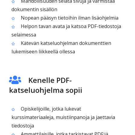
Mahdollisuuden selata sivuja ja varmistaa
dokumentin sisällön
Nopean pääsyn tietoihin ilman lisäohjelmia
Helpon tavan avata ja katsoa PDF-tiedostoja
selaimessa
Kätevän katseluohjelman dokumenttien
lukemiseen liikkeellä ollessa
Kenelle PDF-
katseluohjelma sopii
Opiskelijoille, jotka lukevat
kurssimateriaaleja, muistiinpanoja ja jaettavia
tiedostoja
Ammattilaisille, jotka tarkistavat PDF:iä,