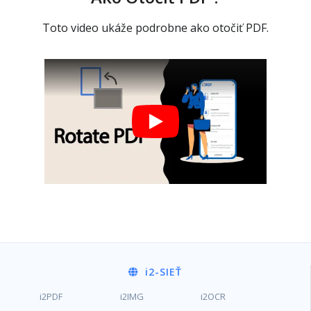
Toto video ukáže podrobne ako otočiť PDF.
i2
-SIEŤ
i2PDF
i2IMG
i2OCR