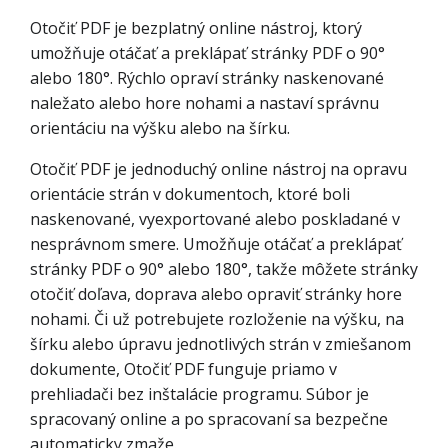
Otočiť PDF je bezplatný online nástroj, ktorý
umožňuje otáčať a preklápať stránky PDF o 90°
alebo 180°. Rýchlo opraví stránky naskenované
naležato alebo hore nohami a nastaví správnu
orientáciu na výšku alebo na šírku.
Otočiť PDF je jednoduchý online nástroj na opravu
orientácie strán v dokumentoch, ktoré boli
naskenované, vyexportované alebo poskladané v
nesprávnom smere. Umožňuje otáčať a preklápať
stránky PDF o 90° alebo 180°, takže môžete stránky
otočiť doľava, doprava alebo opraviť stránky hore
nohami. Či už potrebujete rozloženie na výšku, na
šírku alebo úpravu jednotlivých strán v zmiešanom
dokumente, Otočiť PDF funguje priamo v
prehliadači bez inštalácie programu. Súbor je
spracovaný online a po spracovaní sa bezpečne
automaticky zmaže.