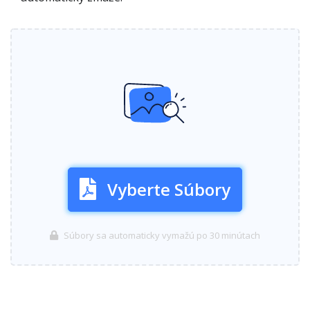
Vyberte Súbory
Súbory sa automaticky vymažú po 30 minútach