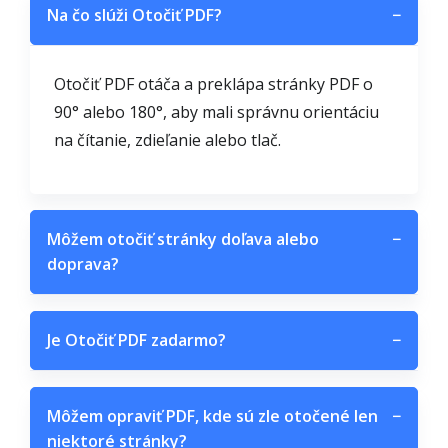
Na čo slúži Otočiť PDF?
−
Otočiť PDF otáča a preklápa stránky PDF o
90° alebo 180°, aby mali správnu orientáciu
na čítanie, zdieľanie alebo tlač.
Môžem otočiť stránky doľava alebo
−
doprava?
Je Otočiť PDF zadarmo?
−
Môžem opraviť PDF, kde sú zle otočené len
−
niektoré stránky?