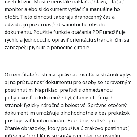
neefektívne. Musíte neustále nakláňať hlavu, otáčať
monitor alebo si dokument vytlačiť a manuálne ho
otočiť. Tieto činnosti zaberajú drahocenný čas a
odvádzajú pozornosť od samotného obsahu
dokumentu. Použitie funkcie otáčania PDF umožňuje
rýchlo a jednoducho opraviť orientáciu stránok, čím sa
zabezpečí plynulé a pohodlné čítanie.
Okrem čitateľnosti má správna orientácia stránok vplyv
aj na prístupnosť dokumentu pre osoby so zdravotným
postihnutím. Napríklad, pre ľudí s obmedzenou
pohyblivosťou krku môže byť čítanie otočených
stránok fyzicky náročné a bolestivé. Správne otočený
dokument im umožňuje plnohodnotne a bez prekážok
pristupovať k informáciám. Podobne, softvér pre
čítanie obrazovky, ktorý používajú zrakovo postihnutí,
môže mať problémy so správnym interpretovaním