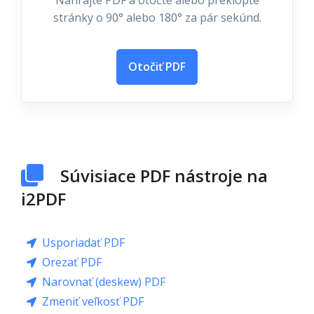
Nahrajte PDF a otočte alebo preklopte
stránky o 90° alebo 180° za pár sekúnd.
Otočiť PDF
Súvisiace PDF nástroje na
i2PDF
Usporiadať PDF
Orezať PDF
Narovnať (deskew) PDF
Zmeniť veľkosť PDF