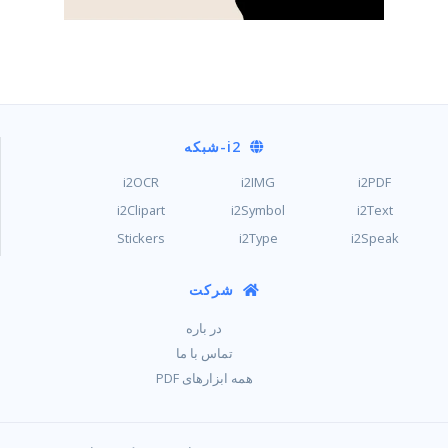
i2
-شبکه
i2OCR
i2IMG
i2PDF
i2Clipart
i2Symbol
i2Text
Stickers
i2Type
i2Speak
شرکت
در باره
تماس با ما
همه ابزارهای PDF