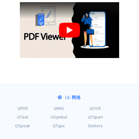
i2
-网络
i2PDF
i2IMG
i2OCR
i2Text
i2Symbol
i2Clipart
i2Speak
i2Type
Stickers