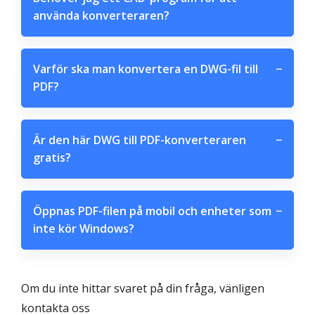
använda konverteraren?
Varför ska man konvertera en DWG-fil till
−
PDF?
Är den här DWG till PDF-konverteraren
−
gratis?
Öppnas PDF-filen på mobil och enheter som
−
inte kör Windows?
Om du inte hittar svaret på din fråga, vänligen
kontakta oss