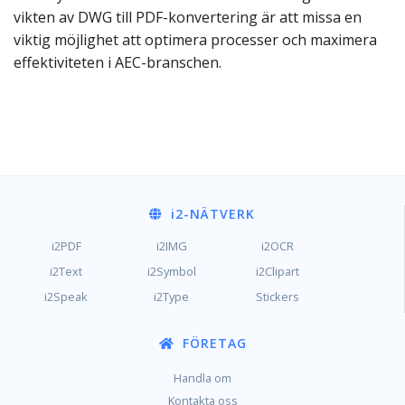
vikten av DWG till PDF-konvertering är att missa en
viktig möjlighet att optimera processer och maximera
effektiviteten i AEC-branschen.
i2
-NÄTVERK
i2PDF
i2IMG
i2OCR
i2Text
i2Symbol
i2Clipart
i2Speak
i2Type
Stickers
FÖRETAG
Handla om
Kontakta oss