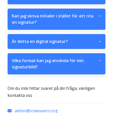
Kan jag skriva initialer i stället för att rita
−
en signatur?
Är detta en digital signatur?
−
Vilka format kan jag använda för min
−
signaturbild?
Om du inte hittar svaret på din fråga, vänligen
kontakta oss
admin@sciweavers.org