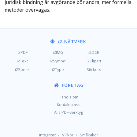
juridisk bindning är avgörande bör andra, mer formella
metoder övervägas.
i2
-NÄTVERK
i2PDF
i2IMG
i2OCR
i2Text
i2Symbol
i2Clipart
i2Speak
i2Type
Stickers
FÖRETAG
Handla om
Kontakta oss
Alla PDF-verktyg
/
/
Integritet
Villkor
Småkakor