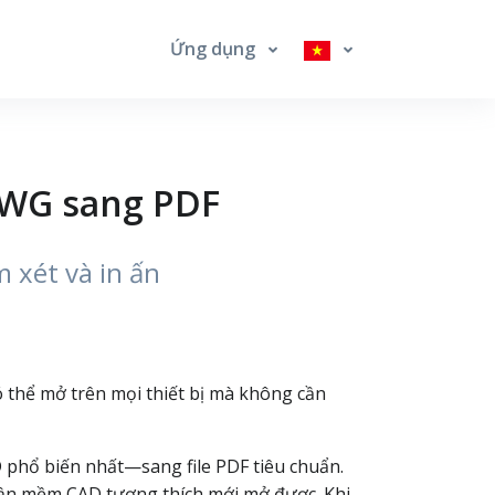
Ứng dụng
DWG sang PDF
 xét và in ấn
ó thể mở trên mọi thiết bị mà không cần
phổ biến nhất—sang file PDF tiêu chuẩn.
hần mềm CAD tương thích mới mở được. Khi