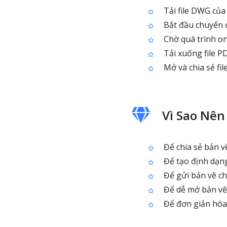
Tải file DWG của
Bắt đầu chuyển 
Chờ quá trình on
Tải xuống file P
Mở và chia sẻ fil
Vì Sao Nê
Để chia sẻ bản 
Để tạo định dạng 
Để gửi bản vẽ ch
Để dễ mở bản vẽ 
Để đơn giản hóa v