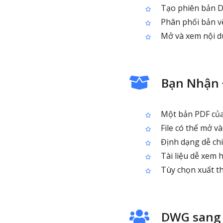
Tạo phiên bản D
Phân phối bản vẽ
Mở và xem nội d
Bạn Nhận 
Một bản PDF củ
File có thể mở v
Định dạng dễ chia
Tài liệu dễ xem 
Tùy chọn xuất th
DWG sang 