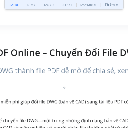
Thêm »
i2PDF
i2IMG
i2OCR
i2TEXT
i2SYMBOL
F Online – Chuyển Đổi File 
DWG thành file PDF dễ mở để chia sẻ, xem
✧
iễn phí giúp đổi file DWG (bản vẽ CAD) sang tài liệu PDF c
để chuyển file DWG—một trong những định dạng bản vẽ CAD 
 CAD chuyên nghiệp, và người nhận file thường phải có p