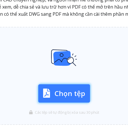
em, dễ chia sẻ và lưu trữ hơn vì PDF có thể mở trên hầu như
n bạn có thể xuất DWG sang PDF mà không cần cài thêm phần 
Chọn tệp
Các tệp sẽ tự động bị xóa sau 30 phút