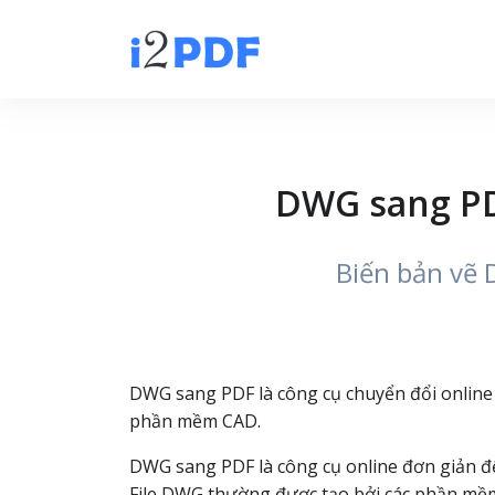
DWG sang PD
Biến bản vẽ 
DWG sang PDF là công cụ chuyển đổi online m
phần mềm CAD.
DWG sang PDF là công cụ online đơn giản 
File DWG thường được tạo bởi các phần mềm