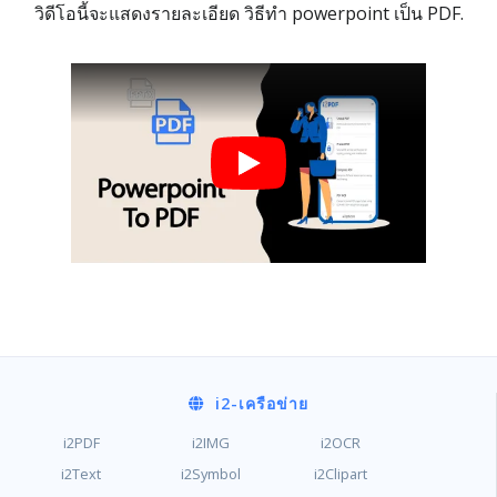
วิดีโอนี้จะแสดงรายละเอียด วิธีทำ powerpoint เป็น PDF.
i2
-เครือข่าย
i2PDF
i2IMG
i2OCR
i2Text
i2Symbol
i2Clipart