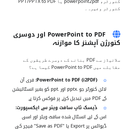
کنورٹر، powerpoint2pdf یا PPT/PPTX to PDF
کنورٹر وغیرہ۔
PowerPoint to PDF اور دوسری
کنورژن آپشنز کا موازنہ
سلائیڈز سے PDF بنانے کے دوسرے طریقوں کے
مقابلے میں PowerPoint to PDF کیسا ہے؟
PowerPoint to PDF (i2PDF):
فری آن
لائن کنورٹر جو .pptx اور .ppt کو بغیر انسٹالیشن
کے PDF میں تبدیل کرنے پر فوکس کرتا ہے
ڈیسک ٹاپ سافٹ ویئر سے ایکسپورٹ:
اس کے لیے انسٹال شدہ سافٹ ویئر اور اسی
ڈیوائس پر Export یا "Save as PDF" فیچر کی