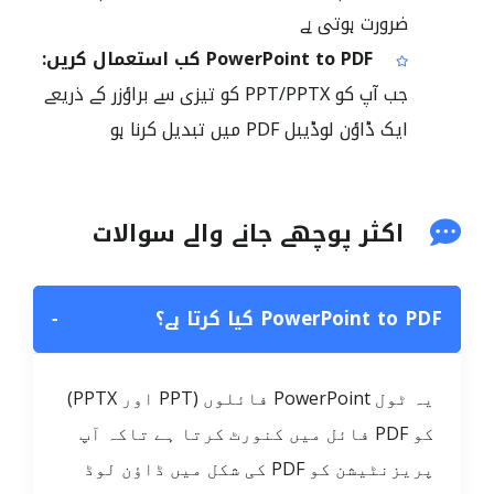
ضرورت ہوتی ہے
PowerPoint to PDF کب استعمال کریں:
جب آپ کو PPT/PPTX کو تیزی سے براؤزر کے ذریعے
ایک ڈاؤن لوڈیبل PDF میں تبدیل کرنا ہو
اکثر پوچھے جانے والے سوالات
PowerPoint to PDF کیا کرتا ہے؟
−
یہ ٹول PowerPoint فائلوں (PPT اور PPTX)
کو PDF فائل میں کنورٹ کرتا ہے تاکہ آپ
پریزنٹیشن کو PDF کی شکل میں ڈاؤن لوڈ