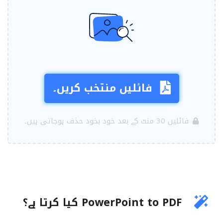
فائلیں منتخب کریں۔
فائلیں 30 منٹ کے بعد خود بخود حذف ہوجاتی ہیں۔
PowerPoint to PDF کیا کرتا ہے؟