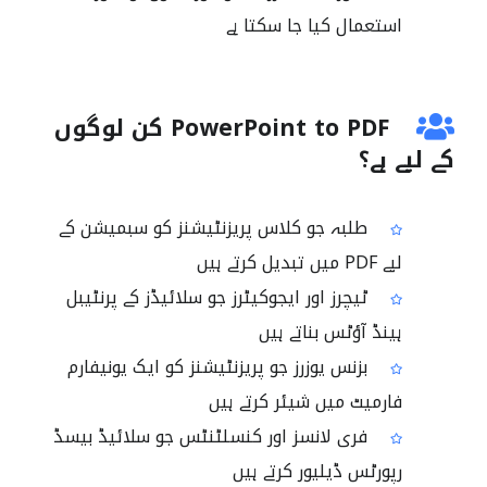
استعمال کیا جا سکتا ہے
PowerPoint to PDF کن لوگوں
کے لیے ہے؟
طلبہ جو کلاس پریزنٹیشنز کو سبمیشن کے
لیے PDF میں تبدیل کرتے ہیں
ٹیچرز اور ایجوکیٹرز جو سلائیڈز کے پرنٹیبل
ہینڈ آؤٹس بناتے ہیں
بزنس یوزرز جو پریزنٹیشنز کو ایک یونیفارم
فارمیٹ میں شیئر کرتے ہیں
فری لانسز اور کنسلٹنٹس جو سلائیڈ بیسڈ
رپورٹس ڈیلیور کرتے ہیں