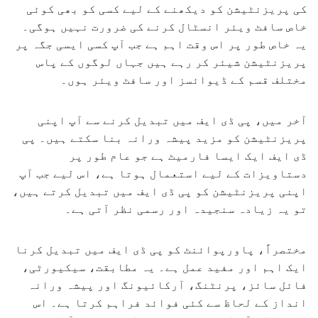
کی پریزنٹیشن کو دیکھنے کے لیے کسی کو بھی کوئی
خاص سافٹ ویئر انسٹال کرنے کی ضرورت نہیں ہوگی۔
یہ خاص طور پر اس وقت اہم ہے جب آپ کسی ایسی جگہ پر
پریزنٹیشن شیئر کر رہے ہیں جہاں لوگوں کے پاس
مختلف قسم کے ڈیوائسز اور سافٹ ویئر ہوں۔
آخر میں، پی ڈی ایف میں تبدیل کرنے سے آپ اپنی
پریزنٹیشن کو مزید پیشہ ورانہ بنا سکتے ہیں۔ پی
ڈی ایف ایک ایسا فارمیٹ ہے جو عام طور پر
دستاویزات کے لیے استعمال ہوتا ہے، اس لیے جب آپ
اپنی پریزنٹیشن کو پی ڈی ایف میں تبدیل کرتے ہیں،
تو یہ زیادہ سنجیدہ اور رسمی نظر آتی ہے۔
مختصراً، پاورپوائنٹ کو پی ڈی ایف میں تبدیل کرنا
ایک اہم اور مفید عمل ہے۔ یہ مطابقت، سیکیورٹی،
فائل سائز، پرنٹنگ، آرکائیونگ اور پیشہ ورانہ
انداز کے لحاظ سے کئی فوائد فراہم کرتا ہے۔ اس