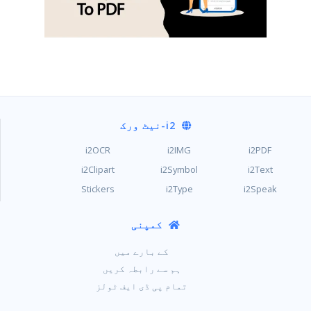
i2
-نیٹ ورک
i2OCR
i2IMG
i2PDF
i2Clipart
i2Symbol
i2Text
Stickers
i2Type
i2Speak
کمپنی
کے بارے میں
ہم سے رابطہ کریں
تمام پی ڈی ایف ٹولز