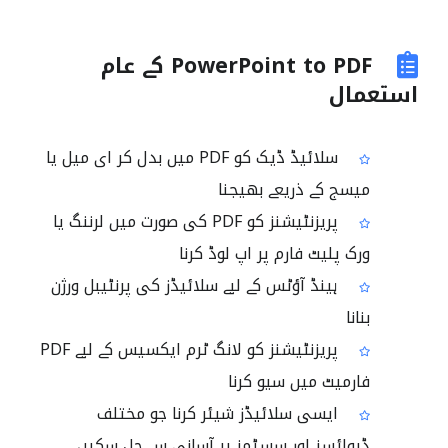
PowerPoint to PDF کے عام
استعمال
سلائیڈ ڈیک کو PDF میں بدل کر ای میل یا
میسج کے ذریعے بھیجنا
پریزنٹیشنز کو PDF کی صورت میں لرننگ یا
ورک پلیٹ فارم پر اپ لوڈ کرنا
ہینڈ آؤٹس کے لیے سلائیڈز کی پرنٹیبل ورژن
بنانا
پریزنٹیشنز کو لانگ ٹرم ایکسیس کے لیے PDF
فارمیٹ میں سیو کرنا
ایسی سلائیڈز شیئر کرنا جو مختلف
ڈیوائسز اور سسٹمز پر آسانی سے چل سکیں