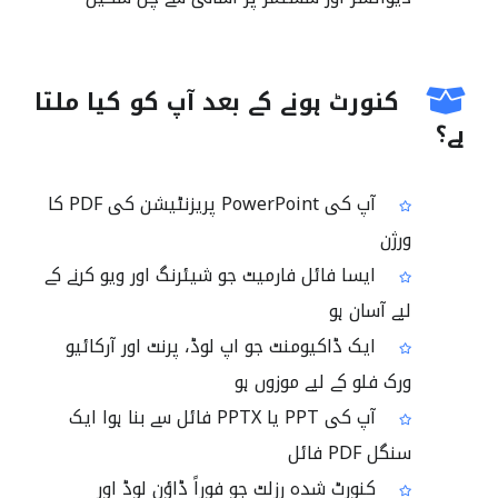
کنورٹ ہونے کے بعد آپ کو کیا ملتا
ہے؟
آپ کی PowerPoint پریزنٹیشن کی PDF کا
ورژن
ایسا فائل فارمیٹ جو شیئرنگ اور ویو کرنے کے
لیے آسان ہو
ایک ڈاکیومنٹ جو اپ لوڈ، پرنٹ اور آرکائیو
ورک فلو کے لیے موزوں ہو
آپ کی PPT یا PPTX فائل سے بنا ہوا ایک
سنگل PDF فائل
کنورٹ شدہ رزلٹ جو فوراً ڈاؤن لوڈ اور