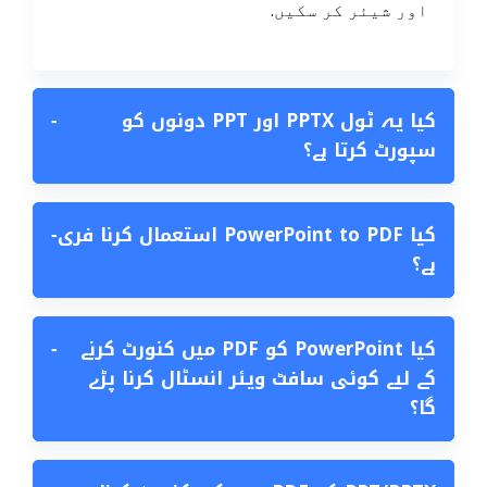
اور شیئر کر سکیں.
کیا یہ ٹول PPTX اور PPT دونوں کو
−
سپورٹ کرتا ہے؟
کیا PowerPoint to PDF استعمال کرنا فری
−
ہے؟
کیا PowerPoint کو PDF میں کنورٹ کرنے
−
کے لیے کوئی سافٹ ویئر انسٹال کرنا پڑے
گا؟