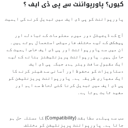
کیوں؟ پاورپوائنٹ سے پی ڈی ایف ؟
پاورپوائنٹ کو پی ڈی ایف میں تبدیل کرنے کی اہمیت
آج کے ڈیجیٹل دور میں، معلومات کے تبادلے اور
پیشکش کے لیے مختلف فارمیٹس استعمال ہوتے ہیں۔
ان میں سے پاورپوائنٹ اور پی ڈی ایف خاص اہمیت کے
حامل ہیں۔ پاورپوائنٹ پریزنٹیشنز بنانے کے لیے
ایک مقبول سافٹ ویئر ہے، جبکہ پی ڈی ایف
دستاویزات کو محفوظ اور آسانی سے شیئر کرنے کا
ایک معیاری طریقہ ہے۔ پاورپوائنٹ پریزنٹیشن کو
پی ڈی ایف میں تبدیل کرنا کئی لحاظ سے اہم اور
مفید ثابت ہوتا ہے۔
سب سے پہلے، مطابقت (Compatibility) کا مسئلہ حل ہو
جاتا ہے۔ پاورپوائنٹ پریزنٹیشن کو مختلف