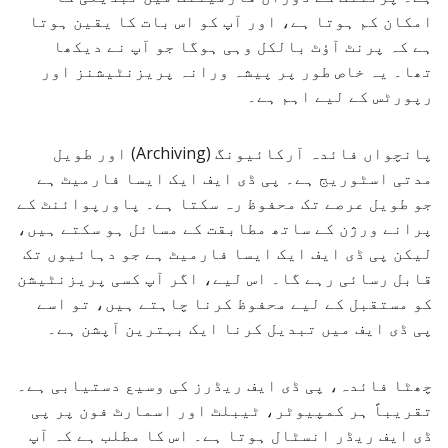
امکان کم ہوتا ہے، اور آپ کو اس بات کا یقین ہوتا
ہے کہ پرنٹ آؤٹ بالکل وہی ہوگا جو آپ نے دیکھا
تھا۔ یہ خاص طور پر پیشہ ورانہ پریزنٹیشنز اور
رپورٹس کے لیے اہم ہے۔
پانچواں فائدہ آرکائیونگ (Archiving) اور طویل
مدتی اسٹوریج ہے۔ پی ڈی ایف ایک ایسا فارمیٹ ہے
جو طویل عرصے تک محفوظ رہ سکتا ہے۔ پاورپوائنٹ کے
پرانے ورژن کے ساتھ مطابقت کے مسائل ہو سکتے ہیں،
لیکن پی ڈی ایف ایک ایسا فارمیٹ ہے جو دہائیوں تک
قابل رسائی رہے گا۔ اس لیے، اگر آپ کسی پریزنٹیشن
کو مستقبل کے لیے محفوظ کرنا چاہتے ہیں، تو اسے
پی ڈی ایف میں تبدیل کرنا ایک بہترین آپشن ہے۔
چھٹا فائدہ، پی ڈی ایف ریڈرز کی وسیع دستیابی ہے۔
تقریباً ہر کمپیوٹر، ٹیبلٹ اور اسمارٹ فون پر پی
ڈی ایف ریڈر انسٹال ہوتا ہے۔ اس کا مطلب ہے کہ آپ