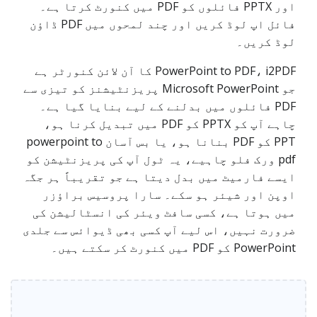
اور PPTX فائلوں کو PDF میں کنورٹ کرتا ہے۔
فائل اپ لوڈ کریں اور چند لمحوں میں PDF ڈاؤن
لوڈ کریں۔
PowerPoint to PDF، i2PDF کا آن لائن کنورٹر ہے
جو Microsoft PowerPoint پریزنٹیشنز کو تیزی سے
PDF فائلوں میں بدلنے کے لیے بنایا گیا ہے۔
چاہے آپ کو PPTX کو PDF میں تبدیل کرنا ہو،
PPT کو PDF بنانا ہو، یا بس آسان powerpoint to
pdf ورک فلو چاہیے، یہ ٹول آپ کی پریزنٹیشن کو
ایسے فارمیٹ میں بدل دیتا ہے جو تقریباً ہر جگہ
اوپن اور شیئر ہو سکے۔ سارا پروسیس براؤزر
میں ہوتا ہے، کسی سافٹ ویئر کی انسٹالیشن کی
ضرورت نہیں، اس لیے آپ کسی بھی ڈیوائس سے جلدی
PowerPoint کو PDF میں کنورٹ کر سکتے ہیں۔