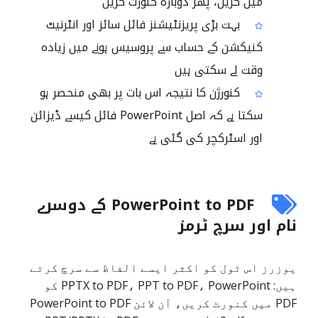
میں کریں، پھر دوبارہ کنورٹ کریں
بہت بڑی پریزنٹیشنز فائل سائز اور انٹرنیٹ
کنیکشن کے حساب سے پروسیس ہونے میں زیادہ
وقت لے سکتی ہیں
کنورژن کا نتیجہ اس بات پر بھی منحصر ہو
سکتا ہے کہ اصل PowerPoint فائل کیسے ڈیزائن
اور اسٹرکچر کی گئی ہے
PowerPoint to PDF کے دوسرے
نام اور سرچ ٹرمز
یوزرز اس ٹول کو اکثر ایسے الفاظ سے سرچ کرتے
ہیں: PPTX to PDF، PPT to PDF، PowerPoint کو
PDF میں کنورٹ کریں، آن لائن PowerPoint to PDF