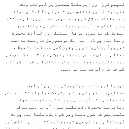
کمپیوٹرز اور آپریٹنگ سسٹمز پر کھولتے وقت
فارمیٹنگ اور فانٹس میں تبدیلی کا امکان ہوتا
ہے۔ مختلف ورژن کی وجہ سے بھی مسائل پیدا ہو سکتے
ہیں۔ لیکن جب آپ پاورپوائنٹ کو پی ڈی ایف میں
تبدیل کرتے ہیں، تو فارمیٹنگ اور لے آؤٹ محفوظ
رہتا ہے۔ پی ڈی ایف ایک یونیورسل فارمیٹ ہے جسے
تقریباً ہر ڈیوائس پر بغیر کسی مسئلے کے کھولا جا
سکتا ہے۔ اس سے اس بات کا یقین ہو جاتا ہے کہ آپ کی
پریزنٹیشن دیکھنے والے کو بالکل اسی طرح نظر آئے
گی جس طرح آپ نے بنائی تھی۔
دوسرا اہم فائدہ سیکیورٹی ہے۔ پی ڈی ایف
دستاویزات کو پاس ورڈ پروٹیکٹ کیا جا سکتا ہے۔ اس
کا مطلب ہے کہ آپ اپنی پریزنٹیشن کو غیر مجاز
رسائی سے محفوظ رکھ سکتے ہیں۔ آپ یہ بھی طے کر
سکتے ہیں کہ کون دستاویز کو دیکھ سکتا ہے، پرنٹ
کر سکتا ہے یا اس میں ترمیم کر سکتا ہے۔ یہ خاص طور
پر اس وقت اہم ہے جب آپ کوئی خفیہ یا حساس معلومات