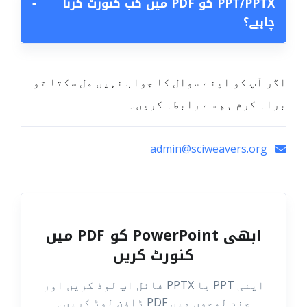
PPT/PPTX کو PDF میں کب کنورٹ کرنا
−
چاہیے؟
اگر آپ کو اپنے سوال کا جواب نہیں مل سکتا تو
براہ کرم ہم سے رابطہ کریں۔
admin@sciweavers.org
ابھی PowerPoint کو PDF میں
کنورٹ کریں
اپنی PPT یا PPTX فائل اپ لوڈ کریں اور
چند لمحوں میں PDF ڈاؤن لوڈ کریں۔