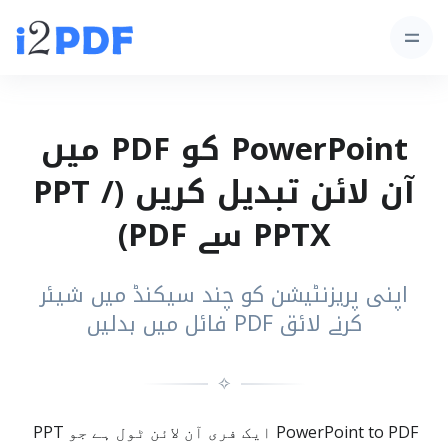
PowerPoint کو PDF میں
آن لائن تبدیل کریں (PPT /
PPTX سے PDF)
اپنی پریزنٹیشن کو چند سیکنڈ میں شیئر
کرنے لائق PDF فائل میں بدلیں
✧
PowerPoint to PDF ایک فری آن لائن ٹول ہے جو PPT