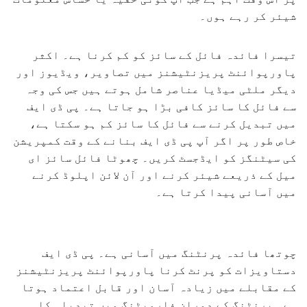
شیئر کر رہے ہوں۔
تیسرا فائدہ فائل کے سائز کو کم کرنا ہے۔ اکثر
پاورپوائنٹ پریزنٹیشنز میں تصاویر، ویڈیوز اور
دیگر ملٹی میڈیا عناصر شامل ہوتے ہیں جس کی وجہ
سے فائل کا سائز کافی بڑا ہو جاتا ہے۔ پی ڈی ایف
میں تبدیل کرنے سے فائل کا سائز کم ہو سکتا ہے،
خاص طور پر اگر آپ پی ڈی ایف بنانے کے وقت کمپریشن
کی سیٹنگز کو ایڈجسٹ کریں۔ چھوٹا فائل سائز ای
میل کے ذریعے شیئر کرنے اور آن لائن اپلوڈ کرنے
میں آسانی پیدا کرتا ہے۔
چوتھا فائدہ پرنٹنگ میں آسانی ہے۔ پی ڈی ایف
دستاویزات کو پرنٹ کرنا پاورپوائنٹ پریزنٹیشنز
کے مقابلے میں زیادہ آسان اور قابل اعتماد ہوتا
ہے۔ پرنٹنگ کے دوران فارمیٹنگ میں تبدیلی کا