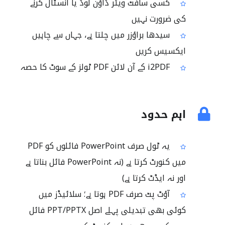
کسی سافٹ ویئر ڈاؤن لوڈ یا انسٹال کرنے
کی ضرورت نہیں
سیدھا براؤزر میں چلتا ہے، جہاں سے چاہیں
ایکسیس کریں
i2PDF کے آن لائن PDF ٹولز کے سوٹ کا حصہ
اہم حدود
یہ ٹول صرف PowerPoint فائلوں کو PDF
میں کنورٹ کرتا ہے (نہ PowerPoint فائل بناتا ہے
اور نہ ایڈٹ کرتا ہے)
آؤٹ پٹ صرف PDF ہوتا ہے؛ سلائیڈز میں
کوئی بھی تبدیلی پہلے اصل PPT/PPTX فائل