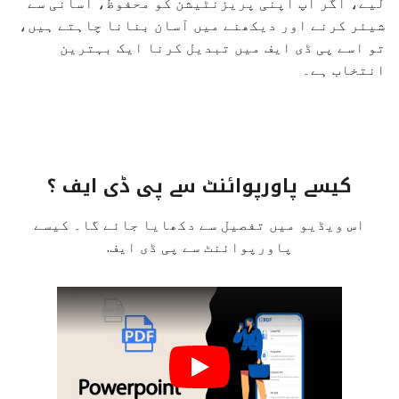
لیے، اگر آپ اپنی پریزنٹیشن کو محفوظ، آسانی سے
شیئر کرنے اور دیکھنے میں آسان بنانا چاہتے ہیں،
تو اسے پی ڈی ایف میں تبدیل کرنا ایک بہترین
انتخاب ہے۔
کیسے پاورپوائنٹ سے پی ڈی ایف ؟
اس ویڈیو میں تفصیل سے دکھایا جائے گا۔ کیسے
پاورپوائنٹ سے پی ڈی ایف.