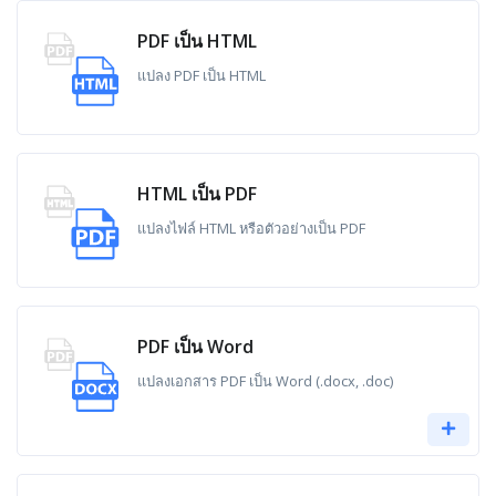
PDF เป็น HTML
แปลง PDF เป็น HTML
HTML เป็น PDF
แปลงไฟล์ HTML หรือตัวอย่างเป็น PDF
PDF เป็น Word
แปลงเอกสาร PDF เป็น Word (.docx, .doc)