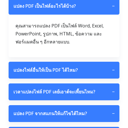
แปลง PDF เป็นไฟล์อะไรได้บ้าง?
−
คุณสามารถแปลง PDF เป็นไฟล์ Word, Excel,
PowerPoint, รูปภาพ, HTML, ข้อความ และ
ฟอร์แมตอื่น ๆ อีกหลายแบบ.
แปลงไฟล์อื่นให้เป็น PDF ได้ไหม?
−
เวลาแปลงไฟล์ PDF เลย์เอาต์จะเพี้ยนไหม?
−
แปลง PDF จากสแกนให้แก้ไขได้ไหม?
−