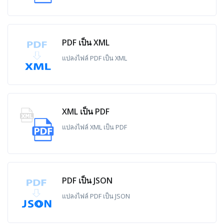
PDF เป็น XML
แปลงไฟล์ PDF เป็น XML
XML เป็น PDF
แปลงไฟล์ XML เป็น PDF
PDF เป็น JSON
แปลงไฟล์ PDF เป็น JSON