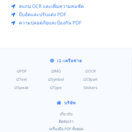
สแกน OCR และเพิ่มความคมชัด
บีบอัดและปรับแต่ง PDF
ความปลอดภัยและป้องกัน PDF
i2
-เครือข่าย
i2PDF
i2IMG
i2OCR
i2Text
i2Symbol
i2Clipart
i2Speak
i2Type
Stickers
บริษัท
เกี่ยวกับ
ติดต่อเรา
เครื่องมือ PDF ทั้งหมด