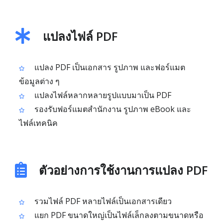
แปลงไฟล์ PDF
แปลง PDF เป็นเอกสาร รูปภาพ และฟอร์แมต
ข้อมูลต่าง ๆ
แปลงไฟล์หลากหลายรูปแบบมาเป็น PDF
รองรับฟอร์แมตสำนักงาน รูปภาพ eBook และ
ไฟล์เทคนิค
ตัวอย่างการใช้งานการแปลง PDF
รวมไฟล์ PDF หลายไฟล์เป็นเอกสารเดียว
แยก PDF ขนาดใหญ่เป็นไฟล์เล็กลงตามขนาดหรือ