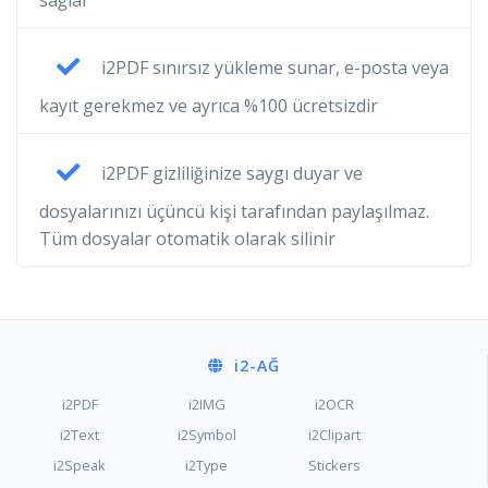
sağlar
i2PDF sınırsız yükleme sunar, e-posta veya
kayıt gerekmez ve ayrıca %100 ücretsizdir
i2PDF gizliliğinize saygı duyar ve
dosyalarınızı üçüncü kişi tarafından paylaşılmaz.
Tüm dosyalar otomatik olarak silinir
i2
-AĞ
i2PDF
i2IMG
i2OCR
i2Text
i2Symbol
i2Clipart
i2Speak
i2Type
Stickers