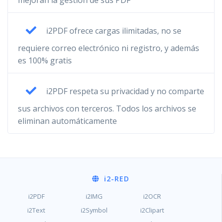
mejoran la gestión de sus PDF
i2PDF ofrece cargas ilimitadas, no se
requiere correo electrónico ni registro, y además
es 100% gratis
i2PDF respeta su privacidad y no comparte
sus archivos con terceros. Todos los archivos se
eliminan automáticamente
i2
-RED
i2PDF
i2IMG
i2OCR
i2Text
i2Symbol
i2Clipart