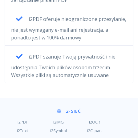
zarządzanie plikami PDF
i2PDF oferuje nieograniczone przesyłanie,
nie jest wymagany e-mail ani rejestracja, a
ponadto jest w 100% darmowy
i2PDF szanuje Twoją prywatność i nie
udostępnia Twoich plików osobom trzecim.
Wszystkie pliki są automatycznie usuwane
i2
-SIEĆ
i2PDF
i2IMG
i2OCR
i2Text
i2Symbol
i2Clipart