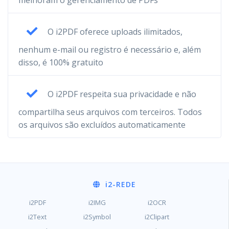
melhoram o gerenciamento de PDFs
O i2PDF oferece uploads ilimitados,
nenhum e-mail ou registro é necessário e, além
disso, é 100% gratuito
O i2PDF respeita sua privacidade e não
compartilha seus arquivos com terceiros. Todos
os arquivos são excluídos automaticamente
i2
-REDE
i2PDF
i2IMG
i2OCR
i2Text
i2Symbol
i2Clipart