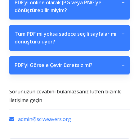
PDF’yi online olarak JPG veya PNG’ye
−
dönüştürebilir miyim?
Tüm PDF mi yoksa sadece seçili sayfalar mı
−
dönüştürülüyor?
PDF’yi Görsele Çevir ücretsiz mi?
−
Sorunuzun cevabını bulamazsanız lütfen bizimle
iletişime geçin
admin@sciweavers.org