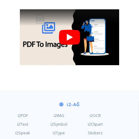
i2
-AĞ
i2PDF
i2IMG
i2OCR
i2Text
i2Symbol
i2Clipart
i2Speak
i2Type
Stickers