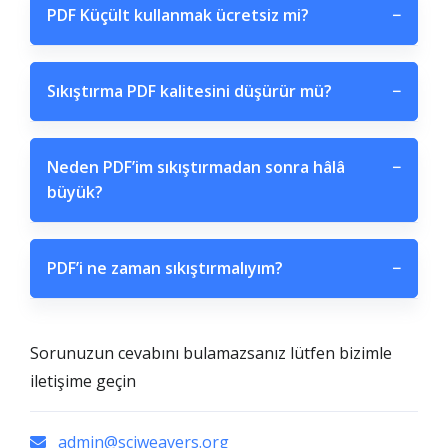
PDF Küçült kullanmak ücretsiz mi?
−
Sıkıştırma PDF kalitesini düşürür mü?
−
Neden PDF’im sıkıştırmadan sonra hâlâ
−
büyük?
PDF’i ne zaman sıkıştırmalıyım?
−
Sorunuzun cevabını bulamazsanız lütfen bizimle
iletişime geçin
admin@sciweavers.org