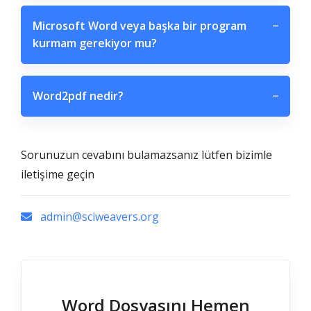
Microsoft Word veya başka bir program
−
kurmam gerekiyor mu?
Word2pdf nedir?
−
Sorunuzun cevabını bulamazsanız lütfen bizimle
iletişime geçin
admin@sciweavers.org
Word Dosyasını Hemen