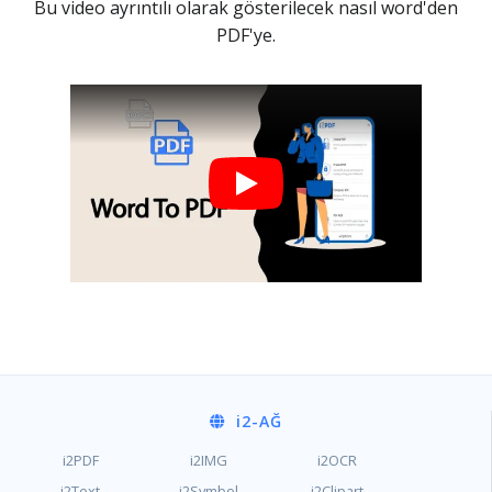
Bu video ayrıntılı olarak gösterilecek nasıl word'den
PDF'ye.
i2
-AĞ
i2PDF
i2IMG
i2OCR
i2Text
i2Symbol
i2Clipart