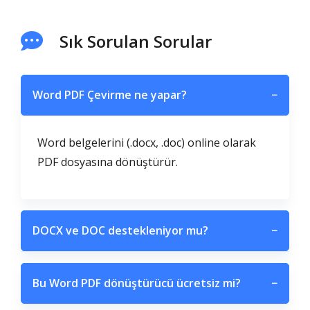
Sık Sorulan Sorular
Word PDF Çevirme ne yapar?
−
Word belgelerini (.docx, .doc) online olarak
PDF dosyasına dönüştürür.
DOCX ve DOC destekleniyor mu?
−
Bu Word PDF dönüştürücü ücretsiz mi?
−