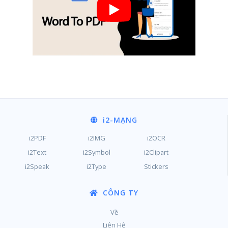
i2
-MẠNG
i2PDF
i2IMG
i2OCR
i2Text
i2Symbol
i2Clipart
i2Speak
i2Type
Stickers
CÔNG TY
Về
Liên Hệ