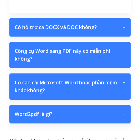
Có hỗ trợ cả DOCX và DOC không?
−
Công cụ Word sang PDF này có miễn phí
−
không?
Có cần cài Microsoft Word hoặc phần mềm
−
khác không?
Word2pdf là gì?
−