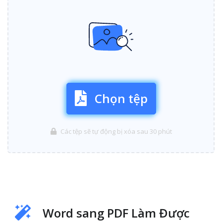
Chọn tệp
Các tệp sẽ tự động bị xóa sau 30 phút
Word sang PDF Làm Được