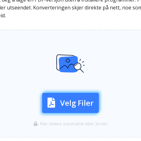
er utseendet. Konverteringen skjer direkte på nett, noe som
id.
Velg Filer
Filer slettes automatisk etter 30 min