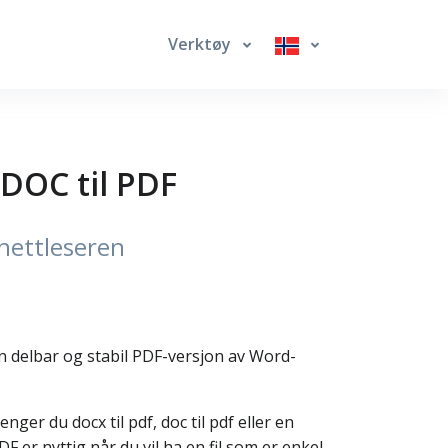
Verktøy
 DOC til PDF
nettleseren
 en delbar og stabil PDF-versjon av Word-
er du docx til pdf, doc til pdf eller en
 er nyttig når du vil ha en fil som er enkel