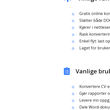
Gratis online kon
Støtter både DOC
Kjører i nettlese
Rask konverteri
Enkel flyt: last o
Laget for bruker
Vanlige bru
Konvertere CV-er
Gjør rapporter o
Levere inn oppg
Dele Word-dokum