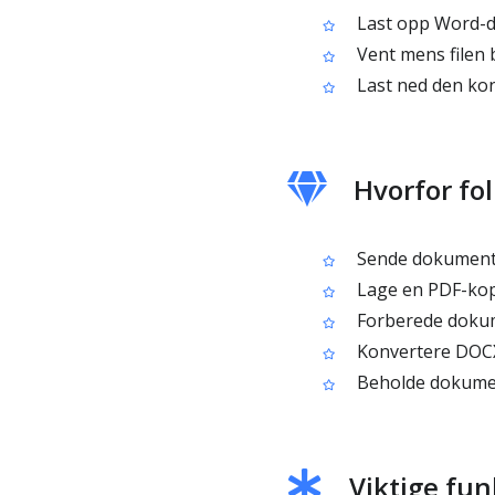
Last opp Word-dok
Vent mens filen b
Last ned den kon
Hvorfor fol
Sende dokumenter
Lage en PDF-kopi
Forberede dokume
Konvertere DOCX-
Beholde dokument
Viktige fun