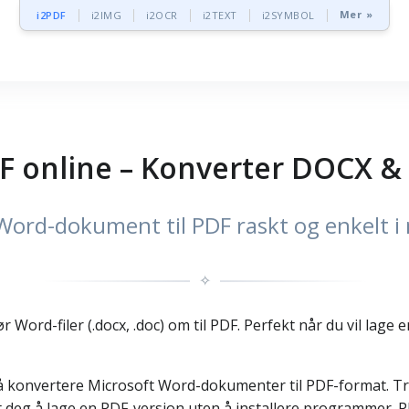
Mer »
i2PDF
i2IMG
i2OCR
i2TEXT
i2SYMBOL
F online – Konverter DOCX &
Word-dokument til PDF raskt og enkelt i 
✧
r Word-filer (.docx, .doc) om til PDF. Perfekt når du vil lage
 å konvertere Microsoft Word-dokumenter til PDF-format. Treng
deg å lage en PDF-versjon uten å installere programmer. PDF