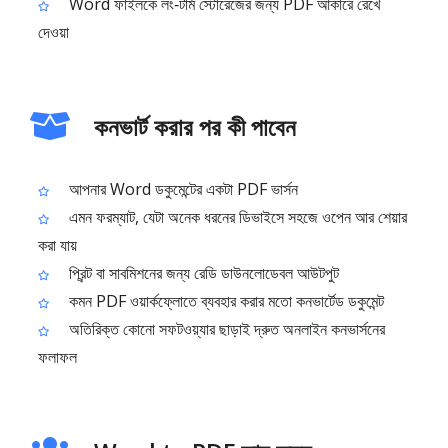
Word ফাইলকে লং‑টার্ম স্টোরেজের জন্য PDF আকারে রেখে
দেওয়া
কনভার্ট করার পর কী পাবেন
আপনার Word ডকুমেন্টের একটা PDF ভার্সন
এমন ফরম্যাট, যেটা অনেক ধরনের ডিভাইসে সহজে ওপেন আর শেয়ার
করা যায়
প্রিন্ট বা সাবমিশনের জন্য রেডি ডাউনলোডেবল আউটপুট
কমন PDF ওয়ার্কফ্লোতে ব্যবহার করার মতো কনভার্টেড ডকুমেন্ট
অতিরিক্ত কোনো সফটওয়্যার ছাড়াই দ্রুত অনলাইন কনভার্সনের
ফলাফল