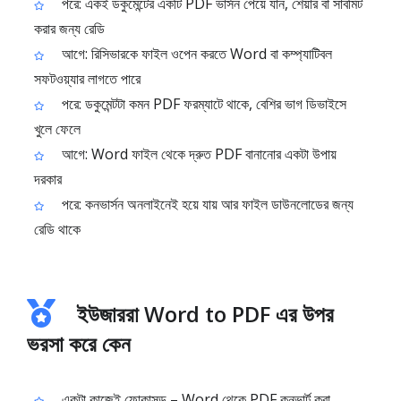
পরে: একই ডকুমেন্টের একটি PDF ভার্সন পেয়ে যান, শেয়ার বা সাবমিট
করার জন্য রেডি
আগে: রিসিভারকে ফাইল ওপেন করতে Word বা কম্প্যাটিবল
সফটওয়্যার লাগতে পারে
পরে: ডকুমেন্টটা কমন PDF ফরম্যাটে থাকে, বেশির ভাগ ডিভাইসে
খুলে ফেলে
আগে: Word ফাইল থেকে দ্রুত PDF বানানোর একটা উপায়
দরকার
পরে: কনভার্সন অনলাইনেই হয়ে যায় আর ফাইল ডাউনলোডের জন্য
রেডি থাকে
ইউজাররা Word to PDF এর উপর
ভরসা করে কেন
একটা কাজেই ফোকাসড – Word থেকে PDF কনভার্ট করা