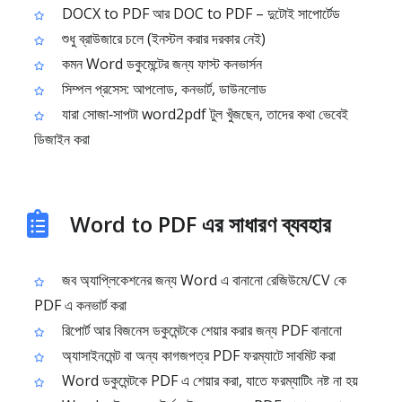
DOCX to PDF আর DOC to PDF – দুটোই সাপোর্টেড
শুধু ব্রাউজারে চলে (ইনস্টল করার দরকার নেই)
কমন Word ডকুমেন্টের জন্য ফাস্ট কনভার্সন
সিম্পল প্রসেস: আপলোড, কনভার্ট, ডাউনলোড
যারা সোজা‑সাপটা word2pdf টুল খুঁজছেন, তাদের কথা ভেবেই
ডিজাইন করা
Word to PDF এর সাধারণ ব্যবহার
জব অ্যাপ্লিকেশনের জন্য Word এ বানানো রেজিউমে/CV কে
PDF এ কনভার্ট করা
রিপোর্ট আর বিজনেস ডকুমেন্টকে শেয়ার করার জন্য PDF বানানো
অ্যাসাইনমেন্ট বা অন্য কাগজপত্র PDF ফরম্যাটে সাবমিট করা
Word ডকুমেন্টকে PDF এ শেয়ার করা, যাতে ফরম্যাটিং নষ্ট না হয়