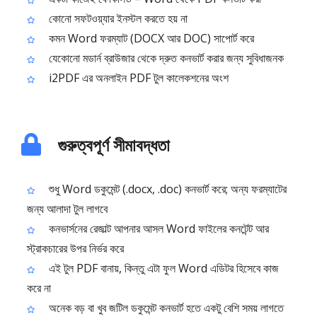
কোনো সফটওয়্যার ইনস্টল করতে হয় না
কমন Word ফরম্যাট (DOCX আর DOC) সাপোর্ট করে
যেকোনো মডার্ন ব্রাউজার থেকে দ্রুত কনভার্ট করার জন্য সুবিধাজনক
i2PDF এর অনলাইন PDF টুল কালেকশনের অংশ
গুরুত্বপূর্ণ সীমাবদ্ধতা
শুধু Word ডকুমেন্ট (.docx, .doc) কনভার্ট করে; অন্য ফরম্যাটের
জন্য আলাদা টুল লাগবে
কনভার্সনের রেজাল্ট আপনার আসল Word ফাইলের কনটেন্ট আর
স্ট্রাকচারের উপর নির্ভর করে
এই টুল PDF বানায়, কিন্তু এটা ফুল Word এডিটর হিসেবে কাজ
করে না
অনেক বড় বা খুব জটিল ডকুমেন্ট কনভার্ট হতে একটু বেশি সময় লাগতে