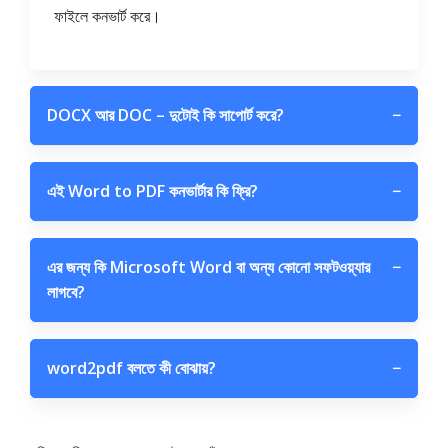
ফাইলে কনভার্ট করে।
DOCX আর DOC – দুটোই কি সাপোর্ট করে?
−
এই Word to PDF কনভার্টার কি ফ্রি?
−
এর জন্য কি Microsoft Word বা অন্য কোনো সফটওয়্যার
−
লাগবে?
word2pdf বলতে কী বোঝায়?
−