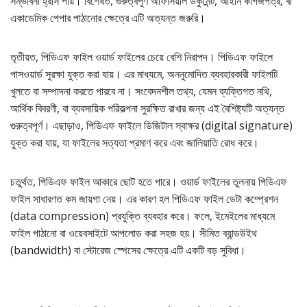
সম্ভাবনা হ্রাস পায়। বিশেষত, গুরুত্বপূর্ণ অফিসিয়াল ডকুমেন্ট, আইনি কাগজপত্র, বা
একাডেমিক পেপার পাঠানোর ক্ষেত্রে এটি অত্যন্ত জরুরি।
তৃতীয়ত, পিডিএফ ফাইল ওয়ার্ড ফাইলের চেয়ে বেশি নিরাপদ। পিডিএফ ফাইলে
পাসওয়ার্ড সুরক্ষা যুক্ত করা যায়। এর মাধ্যমে, অননুমোদিত ব্যবহারকারী ফাইলটি
খুলতে বা সম্পাদনা করতে পারবে না। সংবেদনশীল তথ্য, যেমন ব্যক্তিগত নথি,
আর্থিক বিবরণী, বা ব্যবসায়িক পরিকল্পনা সুরক্ষিত রাখার জন্য এই বৈশিষ্ট্যটি অত্যন্ত
গুরুত্বপূর্ণ। এছাড়াও, পিডিএফ ফাইলে ডিজিটাল স্বাক্ষর (digital signature)
যুক্ত করা যায়, যা ফাইলের সত্যতা প্রমাণ করে এবং জালিয়াতি রোধ করে।
চতুর্থত, পিডিএফ ফাইল আকারে ছোট হতে পারে। ওয়ার্ড ফাইলের তুলনায় পিডিএফ
ফাইল সাধারণত কম জায়গা নেয়। এর কারণ হল পিডিএফ ফাইল ডেটা কম্প্রেশন
(data compression) প্রযুক্তি ব্যবহার করে। ফলে, ইমেইলের মাধ্যমে
ফাইল পাঠানো বা ওয়েবসাইটে আপলোড করা সহজ হয়। সীমিত ব্যান্ডউইথ
(bandwidth) বা স্টোরেজ স্পেসের ক্ষেত্রে এটি একটি বড় সুবিধা।