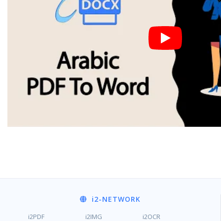
i2
-NETWORK
i2PDF
i2IMG
i2OCR