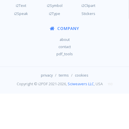
i2Text
i2Symbol
i2Clipart
i2Speak
i2Type
Stickers
COMPANY
about
contact
pdf_tools
/
/
privacy
terms
cookies
Copyright © i2PDF 2021-2026,
Sciweavers LLC
, USA
193